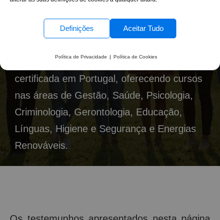
comprovada pela experiência real dos
nossos formandos. Ao longo de 17 anos de
Definições
Aceitar Tudo
atividade, temos vindo a afirmar-nos como
Política de Privacidade
|
Política de Cookies
uma referência na formação profissional
certificada em Portugal, oferecendo cursos
nas áreas de Gestão, Saúde, Psicologia,
Criminologia, Gerontologia, Educação,
Línguas, Higiene e Segurança e Energias
Renováveis.
Os testemunhos apresentados nesta página