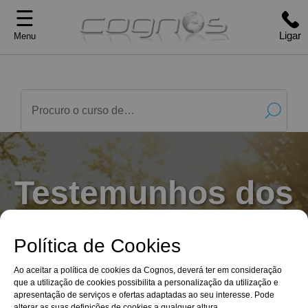
☰
Ligar
Menu
Testemunhos dos
Formandos
Política de Cookies
Ao aceitar a política de cookies da Cognos, deverá ter em consideração
que a utilização de cookies possibilita a personalização da utilização e
apresentação de serviços e ofertas adaptadas ao seu interesse. Pode
Na Cognos, a qualidade da formação é
alterar as suas definições de cookies a qualquer altura.