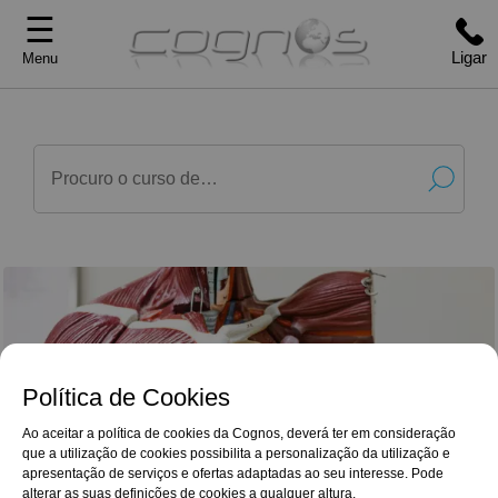
☰
Ligar
Menu
Política de Cookies
Ao aceitar a política de cookies da Cognos, deverá ter em consideração
que a utilização de cookies possibilita a personalização da utilização e
G
o
o
g
l
e
Reviews
apresentação de serviços e ofertas adaptadas ao seu interesse. Pode
Excelente qualidade dos conteúdos, com
4,9/5
alterar as suas definições de cookies a qualquer altura.