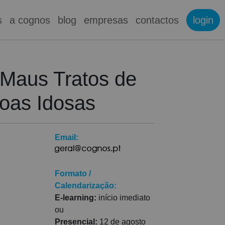
s
a cognos
blog
empresas
contactos
login
 Maus Tratos de
oas Idosas
Email:
Formato /
Calendarização:
E-learning:
início imediato
ou
Presencial:
12 de agosto