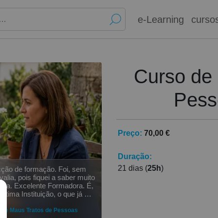
e-Learning
curso
Curso de
Pess
Preço:
70,00 €
Duração:
21 dias (
25h
)
acção de formação. Foi, sem
alia, pois fiquei a saber muito
adora. É,
tima Instituição, o que já me
 e já vou no 3º. Os temas são
muito interessantes. Recomendo
 de Maus Tratos de Pessoas