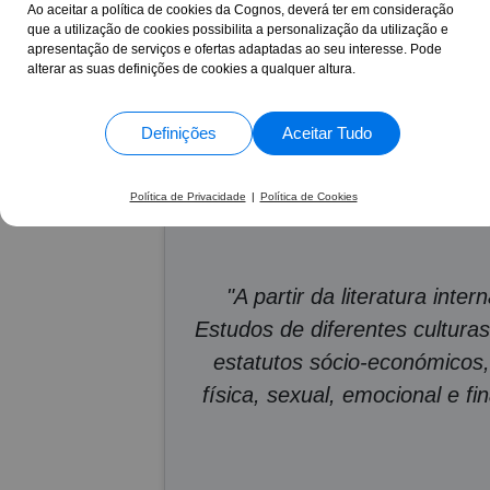
Idosas
Ao aceitar a política de cookies da Cognos, deverá ter em consideração
que a utilização de cookies possibilita a personalização da utilização e
apresentação de serviços e ofertas adaptadas ao seu interesse. Pode
alterar as suas definições de cookies a qualquer altura.
17 Anos
+30.865
ao seu lado
formand
Definições
Aceitar Tudo
Política de Privacidade
|
Política de Cookies
"A partir da literatura int
Estudos de diferentes cultur
estatutos sócio-económicos,
física, sexual, emocional e 