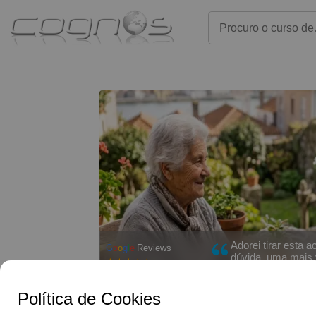
Adorei tirar esta 
G
o
o
g
l
e
Reviews
dúvida, uma mais v
4,9/5
mais sobre este tema. Excelente Form
1363 Avaliações
sem dúvida, uma óp
fez tirar 2 cursos
Política de Cookies
Mariana Faria •
Curso