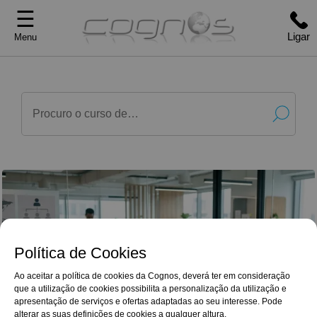
☰
Ligar
Menu
Política de Cookies
Ao aceitar a política de cookies da Cognos, deverá ter em consideração
que a utilização de cookies possibilita a personalização da utilização e
G
o
o
g
l
e
Reviews
apresentação de serviços e ofertas adaptadas ao seu interesse. Pode
Agradeço tudo, o método, a disponibilidade,
4,9/5
facilidade de horário, etc. Sem este sistema era-
alterar as suas definições de cookies a qualquer altura.