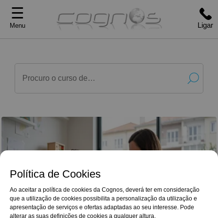
☰
Ligar
Menu
Política de Cookies
Ao aceitar a política de cookies da Cognos, deverá ter em consideração
que a utilização de cookies possibilita a personalização da utilização e
G
o
o
g
l
e
Reviews
apresentação de serviços e ofertas adaptadas ao seu interesse. Pode
Antes do curso, sentia que muitas decisões na
4,9/5
fábrica pareciam arbitrárias. Após concluir esta
alterar as suas definições de cookies a qualquer altura.