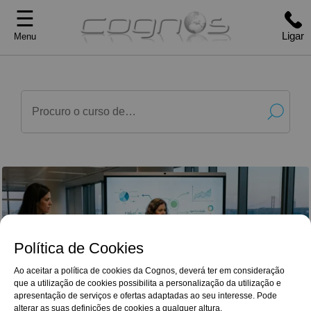
☰
Ligar
Menu
Política de Cookies
Ao aceitar a política de cookies da Cognos, deverá ter em consideração
que a utilização de cookies possibilita a personalização da utilização e
G
o
o
g
l
e
Reviews
apresentação de serviços e ofertas adaptadas ao seu interesse. Pode
O curso de Técnico Auxiliar de Farmácia tirado
4,9/5
na Cognos deu-me excelentes formações para
alterar as suas definições de cookies a qualquer altura.