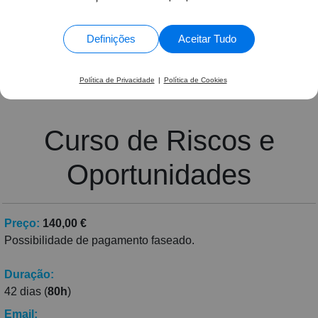
avançar a nível profissional, hoje trabalho onde
1359 Avaliações
estagiei e estou muito feliz.
Jéssica Pires •
Curso de Técnico Auxiliar de
Definições
Aceitar Tudo
Farmácia
Política de Privacidade
|
Política de Cookies
Curso de Riscos e
Oportunidades
Preço:
140,00 €
Possibilidade de pagamento faseado.
Duração:
42 dias (
80h
)
Email: