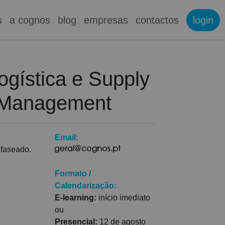
s
a cognos
blog
empresas
contactos
login
ogística e Supply
 Management
Email:
 faseado.
Formato /
Calendarização:
E-learning:
início imediato
ou
Presencial:
12 de agosto