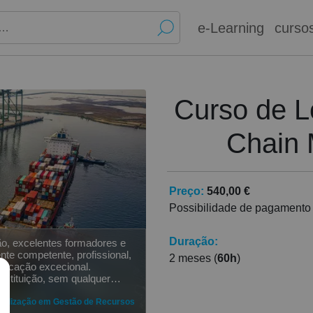
e-Learning
curso
Curso de L
Chain
Preço:
540,00 €
Possibilidade de pagamento
Duração:
o, excelentes formadores e
te competente, profissional,
2 meses (
60h
)
ducação excecional.
stituição, sem qualquer
ialização em Gestão de Recursos