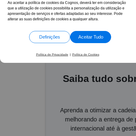
Humanos
Ao aceitar a política de cookies da Cognos, deverá ter em consideração
que a utilização de cookies possibilita a personalização da utilização e
apresentação de serviços e ofertas adaptadas ao seu interesse. Pode
alterar as suas definições de cookies a qualquer altura.
17 Anos
+30.844
ao seu lado
formand
Definições
Aceitar Tudo
Política de Privacidade
|
Política de Cookies
Saiba tudo sobr
Aprenda a otimizar a cadei
melhorando a entrega de p
internacional até à ges