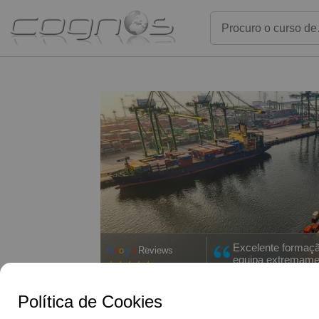
Excelente formaçã
G
o
o
g
l
e
Reviews
equipa extremamen
4,9/5
atenta e de uma e
1359 Avaliações
Recomendo esta In
dúvida.
Política de Cookies
Sílvia Mendes •
Espec