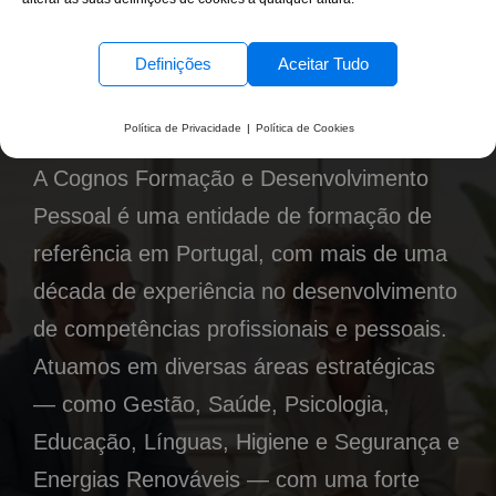
trabalhar
connosco!
Definições
Aceitar Tudo
Política de Privacidade
|
Política de Cookies
A Cognos Formação e Desenvolvimento
Pessoal é uma entidade de formação de
referência em Portugal, com mais de uma
década de experiência no desenvolvimento
de competências profissionais e pessoais.
Atuamos em diversas áreas estratégicas
— como Gestão, Saúde, Psicologia,
Educação, Línguas, Higiene e Segurança e
Energias Renováveis — com uma forte