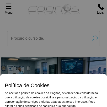
☰
Ligar
Menu
Política de Cookies
Ao aceitar a política de cookies da Cognos, deverá ter em consideração
que a utilização de cookies possibilita a personalização da utilização e
G
o
o
g
l
e
Reviews
apresentação de serviços e ofertas adaptadas ao seu interesse. Pode
Quero agradecer o cuidado e a atenção que
4,9/5
sempre demonstraram, tanto no esclarecimento
alterar as suas definições de cookies a qualquer altura.