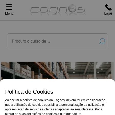
☰
Ligar
Menu
Política de Cookies
Ao aceitar a política de cookies da Cognos, deverá ter em consideração
que a utilização de cookies possibilita a personalização da utilização e
G
o
o
g
l
e
Reviews
apresentação de serviços e ofertas adaptadas ao seu interesse. Pode
Gostei muito do curso, aprendi conceitos de
4,9/5
alterar as suas definições de cookies a qualquer altura.