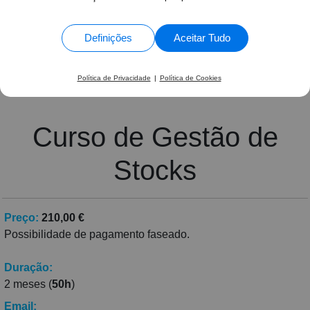
gestão novos. Parabéns pelo curso.
1363 Avaliações
Florbela Maria da Silva Dias Braga •
Curso de
Gestão de Stocks
Definições
Aceitar Tudo
Política de Privacidade
|
Política de Cookies
Curso de Gestão de
Stocks
Preço:
210,00 €
Possibilidade de pagamento faseado.
Duração:
2 meses (
50h
)
Email: