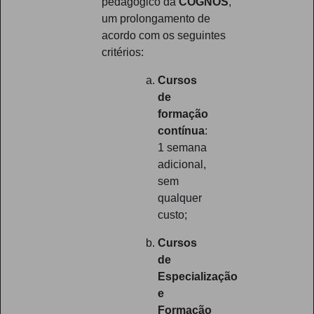
pedagógico da
COGNOS
,
um prolongamento de
acordo com os seguintes
critérios:
Cursos
de
formação
contínua
:
1 semana
adicional,
sem
qualquer
custo;
Cursos
de
Especialização
e
Formação