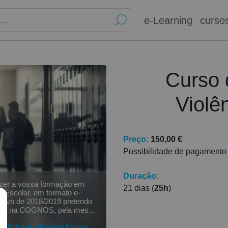
e-Learning
curso
Curso 
Violê
Preço:
150,00 €
Possibilidade de pagamento
Duração:
azer a vossa formação em
21 dias (
25h
)
ia Escolar, em formato e-
etivo de 2018/2019 pretendo
ação na COGNOS, pela mesma
Learning). Pretendo fazer
área das metodologias e
de Bullying e Violência Escolar