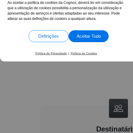
Ao aceitar a política de cookies da Cognos, deverá ter em consideração
didáticas de ensi
que a utilização de cookies possibilita a personalização da utilização e
apresentação de serviços e ofertas adaptadas ao seu interesse. Pode
alterar as suas definições de cookies a qualquer altura.
17 Anos
+30.865
ao seu lado
formand
Definições
Aceitar Tudo
Política de Privacidade
|
Política de Cookies
Destinatár