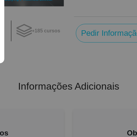
no. Contem comigo!
+185 cursos
Pedir Informaçã
os
Informações Adicionais
ios
Ob