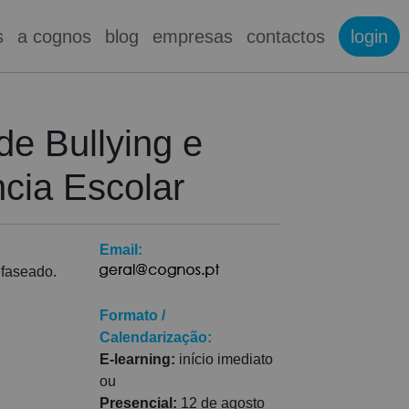
s
a cognos
blog
empresas
contactos
login
de Bullying e
ncia Escolar
Email:
 faseado.
Formato /
Calendarização:
E-learning:
início imediato
ou
Presencial:
12 de agosto