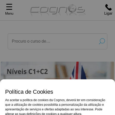
☰
Ligar
Menu
Política de Cookies
Ao aceitar a política de cookies da Cognos, deverá ter em consideração
que a utilização de cookies possibilita a personalização da utilização e
G
o
o
g
l
e
Reviews
apresentação de serviços e ofertas adaptadas ao seu interesse. Pode
Acho o curso muito bem estruturado, com
4,9/5
avaliações muito exigentes e que obrigam o
alterar as suas definições de cookies a qualquer altura.