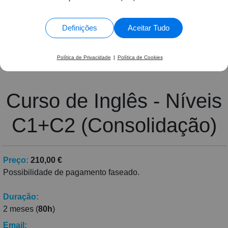
formando a pensar e a investigar para encontrar
1363 Avaliações
a solução de algumas questões.
Samuel Helena Tumbula •
Curso de Inglês -
Definições
Aceitar Tudo
Níveis C1+C2 (Consolidação)
Política de Privacidade
|
Política de Cookies
Curso de Inglês - Níveis
C1+C2 (Consolidação)
Preço:
210,00 €
Possibilidade de pagamento faseado.
Duração:
2 meses (
80h
)
Email: