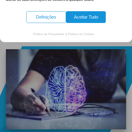
Definições
Aceitar Tudo
Especializações Cognos
Política de Privacidade
|
Política de Cookies
+351 910 415 337
(Chamada para rede móvel nacional)
Cancelar