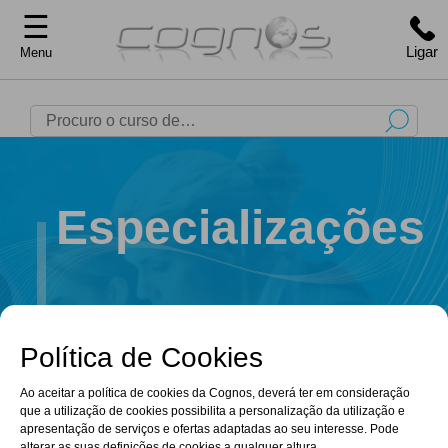
☰
Ligar
Menu
Especializações
Política de Cookies
+351 220 965 669
(Chamada para rede fixa nacional)
Ao aceitar a política de cookies da Cognos, deverá ter em consideração
que a utilização de cookies possibilita a personalização da utilização e
apresentação de serviços e ofertas adaptadas ao seu interesse. Pode
alterar as suas definições de cookies a qualquer altura.