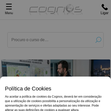
☰
Ligar
Menu
Política de Cookies
Ao aceitar a política de cookies da Cognos, deverá ter em consideração
que a utilização de cookies possibilita a personalização da utilização e
G
o
o
g
l
e
Reviews
apresentação de serviços e ofertas adaptadas ao seu interesse. Pode
Renovo os meus votos de agradecimento à
4,9/5
Cognos, que sempre soube estar disponivel e
alterar as suas definições de cookies a qualquer altura.