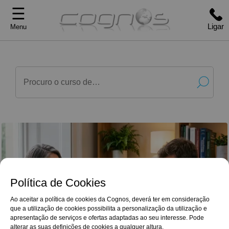
☰
Ligar
Menu
Política de Cookies
Ao aceitar a política de cookies da Cognos, deverá ter em consideração
que a utilização de cookies possibilita a personalização da utilização e
G
o
o
g
l
e
Reviews
apresentação de serviços e ofertas adaptadas ao seu interesse. Pode
4,9/5
Parabéns pelo excelente curso.
alterar as suas definições de cookies a qualquer altura.