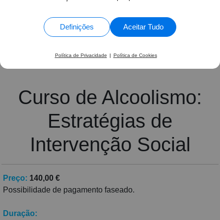
1363 Avaliações
Paula Cristina Bota Luz Viegas •
Curso de
Alcoolismo: Estratégias de Intervenção Social
Definições
Aceitar Tudo
Política de Privacidade
|
Política de Cookies
Curso de Alcoolismo:
Estratégias de
Intervenção Social
Preço:
140,00 €
Possibilidade de pagamento faseado.
Duração: