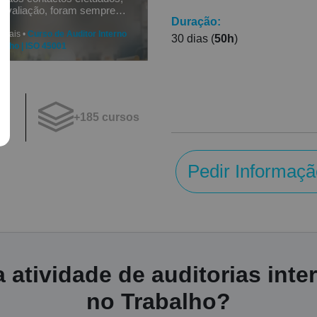
avaliação, foram sempre
Duração:
derar excelente
 Obrigada.
Morais •
Curso de Auditor Interno
30 dias (
50h
)
alho | ISO 45001
+185 cursos
os
Pedir Informaçã
 atividade de auditorias int
no Trabalho?