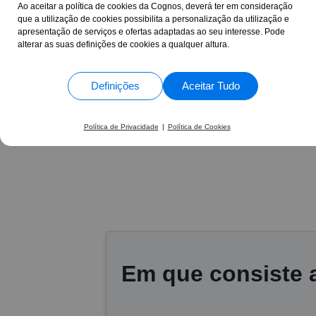
Ao aceitar a política de cookies da Cognos, deverá ter em consideração
1363 Avaliações
nos momentos de 
que a utilização de cookies possibilita a personalização da utilização e
céleres, daí consi
apresentação de serviços e ofertas adaptadas ao seu interesse. Pode
acompanhamento.
Célia Maria da Silva 
alterar as suas definições de cookies a qualquer altura.
de Segurança no Trab
Definições
Aceitar Tudo
17 Anos
+30.865
ao seu lado
formand
Política de Privacidade
|
Política de Cookies
Em que consiste a