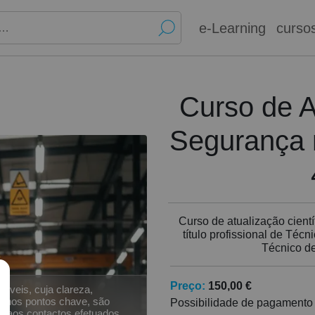
e-Learning
curso
Curso de A
Segurança 
Curso de atualização cientí
título profissional de Téc
Técnico d
Preço:
150,00 €
íveis, cuja clareza,
co nos pontos chave, são
Possibilidade de pagamento
o aos contactos efetuados,