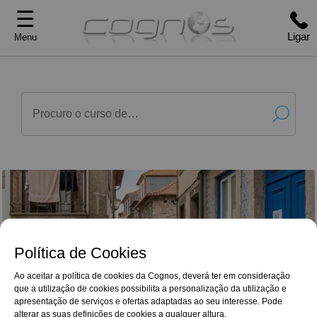
☰
Ligar
Menu
Política de Cookies
Ao aceitar a política de cookies da Cognos, deverá ter em consideração
que a utilização de cookies possibilita a personalização da utilização e
G
o
o
g
l
e
Reviews
apresentação de serviços e ofertas adaptadas ao seu interesse. Pode
Para além do enriquecimento e aprofundamento
4,9/5
alterar as suas definições de cookies a qualquer altura.