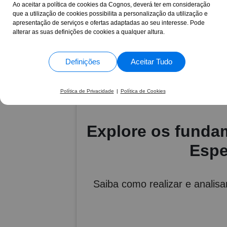
ser utilizado na prá
Clínica Forense
Ao aceitar a política de cookies da Cognos, deverá ter em consideração
que a utilização de cookies possibilita a personalização da utilização e
apresentação de serviços e ofertas adaptadas ao seu interesse. Pode
alterar as suas definições de cookies a qualquer altura.
17 Anos
+30.865
ao seu lado
formand
Definições
Aceitar Tudo
Política de Privacidade
|
Política de Cookies
Explore os fundam
Espe
Saiba como realizar e analis