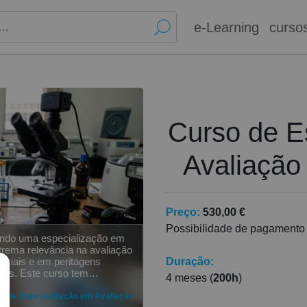
e-Learning
curso
Curso de E
Avaliação
Preço:
530,00 €
Possibilidade de pagamento
endo uma especialização em
trema relevância na avaliação
Duração:
ciais e em peritagens
nses. Este curso tem
4 meses (
200h
)
ada, atual e fornece um vasto
mentas na área forense para
o de Especialização em Avaliação