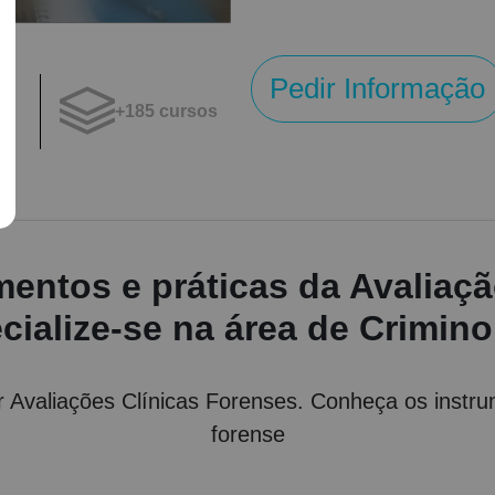
tica profissional.
Pedir Informação
+185 cursos
os
entos e práticas da Avaliaçã
cialize-se na área de Crimino
ar Avaliações Clínicas Forenses. Conheça os instru
forense