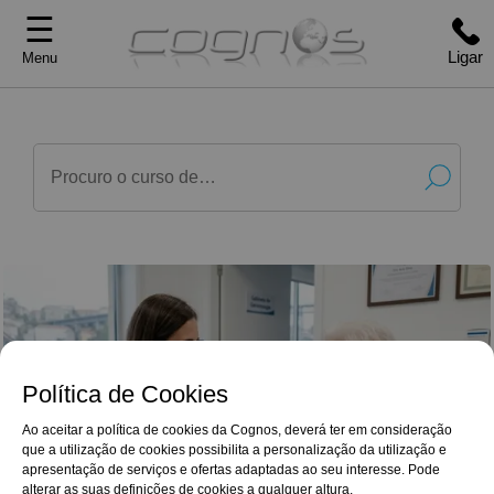
☰
Ligar
Menu
Política de Cookies
Ao aceitar a política de cookies da Cognos, deverá ter em consideração
que a utilização de cookies possibilita a personalização da utilização e
G
o
o
g
l
e
Reviews
apresentação de serviços e ofertas adaptadas ao seu interesse. Pode
Para além do enriquecimento e aprofundamento
4,9/5
alterar as suas definições de cookies a qualquer altura.