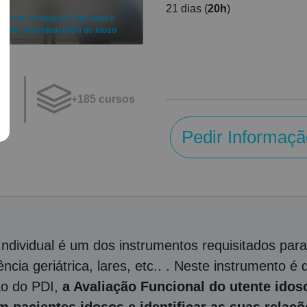
21 dias (
20h
)
rso de Avaliação Funcional e
ento Individual (PDI) do Idoso
+185 cursos
os
Pedir Informaçã
ndividual é um dos instrumentos requisitados pa
cia geriátrica, lares, etc.. . Neste instrumento é 
ão do PDI,
a Avaliação Funcional do utente idoso