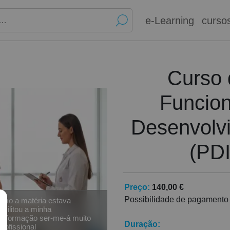
e-Learning
curso
Curso 
Funcion
Desenvolvi
(PDI
Preço:
140,00 €
Possibilidade de pagamento
omo a matéria estava
acilitou a minha
Duração:
profissional