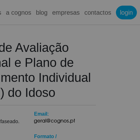
s
a cognos
blog
empresas
contactos
login
de Avaliação
al e Plano de
mento Individual
) do Idoso
Email:
 faseado.
Formato /