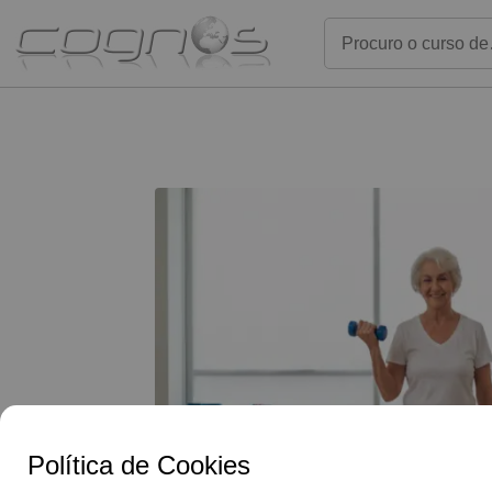
Gostei da forma c
G
o
o
g
l
e
Reviews
organizada o que f
Política de Cookies
4,9/5
compreensão. Esta formação ser-me-á muito
1359 Avaliações
util na minha vida 