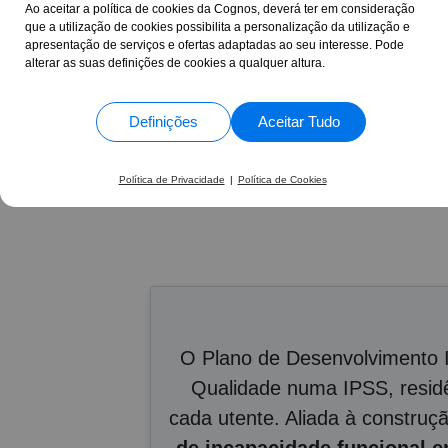
Ao aceitar a política de cookies da Cognos, deverá ter em consideração
que a utilização de cookies possibilita a personalização da utilização e
Bárbara Nogueira •
Cu
Plano de Desenvolvim
apresentação de serviços e ofertas adaptadas ao seu interesse. Pode
alterar as suas definições de cookies a qualquer altura.
Definições
Aceitar Tudo
17 Anos
+30.844
ao seu lado
formand
Política de Privacidade
|
Política de Cookies
O Plano de Desenvolvimento I
Qualidade numa IPSS, residên
cada utente. Aliada à construç