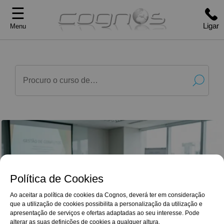
☰
Ligar
Menu
Política de Cookies
Ao aceitar a política de cookies da Cognos, deverá ter em consideração
que a utilização de cookies possibilita a personalização da utilização e
G
o
o
g
l
e
Reviews
apresentação de serviços e ofertas adaptadas ao seu interesse. Pode
Excelente qualidade formativa. Considero uma
4,9/5
alterar as suas definições de cookies a qualquer altura.