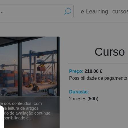
e-Learning
curso
Curso
Preço:
210,00 €
Possibilidade de pagamento
Duração:
2 meses (
50h
)
de dos conteúdos, com
 de leitura de artigos
todo de avaliação contínuo,
sponibilidade e
do estudante. Promove a
o no processo de