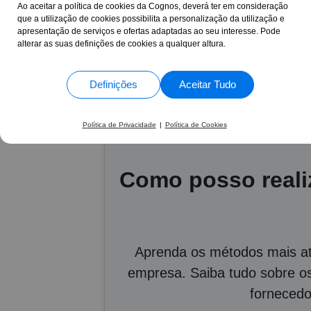
Ao aceitar a política de cookies da Cognos, deverá ter em consideração
aprendizagem sem 
que a utilização de cookies possibilita a personalização da utilização e
profissionalismo 
apresentação de serviços e ofertas adaptadas ao seu interesse. Pode
alterar as suas definições de cookies a qualquer altura.
17 Anos
+30.865
ao seu lado
formand
Definições
Aceitar Tudo
Política de Privacidade
|
Política de Cookies
Como posso reali
Aprenda os métodos mais at
empresa. Saiba tudo sobre os
fornecedo