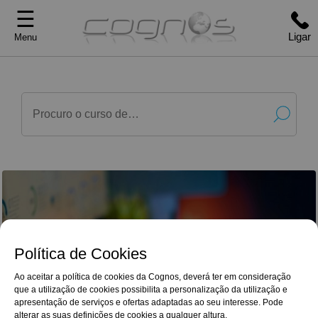
☰
Ligar
Menu
Política de Cookies
Ao aceitar a política de cookies da Cognos, deverá ter em consideração
que a utilização de cookies possibilita a personalização da utilização e
G
o
o
g
l
e
Reviews
apresentação de serviços e ofertas adaptadas ao seu interesse. Pode
Quero agradecer a qualidade dos materiais
4,9/5
disponibilizados e os excelentes desafios de
alterar as suas definições de cookies a qualquer altura.