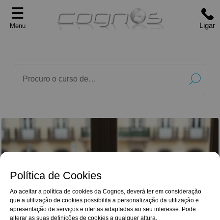
☰
Ligar
Menu
Política de Cookies
Ao aceitar a política de cookies da Cognos, deverá ter em consideração
que a utilização de cookies possibilita a personalização da utilização e
G
o
o
g
l
e
Reviews
apresentação de serviços e ofertas adaptadas ao seu interesse. Pode
Para além do enriquecimento e aprofundamento
4,9/5
alterar as suas definições de cookies a qualquer altura.