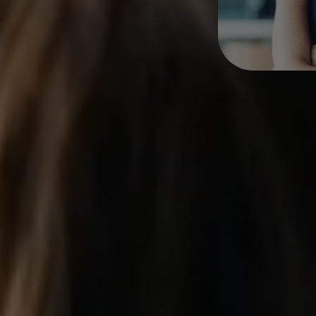
etendida para ver os curs
ão
Ambiente e Energias