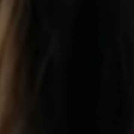
Renováveis
Educação
Línguas
IZEM OS NOSSOS FO
entemente na aprendizagem e na valorização pess