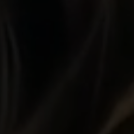
Psicologia e Ciências Sociais
Gerontologia
Saúde
RMANDOS:
oal e profissional, confiando na Cognos para