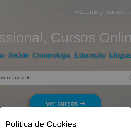
e-Learning
cursos
ssional, Cursos Onlin
ão
,
Saúde
,
Criminologia
,
Educação
,
Língua
ver cursos
➔
Política de Cookies