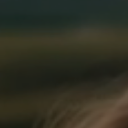
Cursos Online pen
si
Conheça a Formação Online Cognos.
impacto na sua vida profissional. Na
ferramentas de aprendizagem adequa
acompanhamento dos Profissionais m
se especializar em determinada área