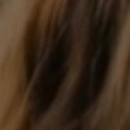
e Gestão
Criminologia
Higiene e Segurança
O QUE D
Conheça os testemunhos de quem aposta frequ