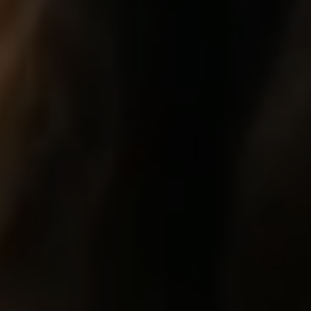
atingir esse objetivo
Ver todos os testemunhos