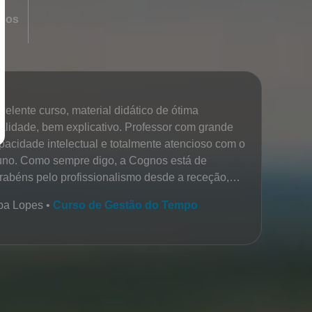
rsos
celente curso, material didático de ótima
alidade, bem explicativo. Professor com grande
pacidade intelectual e totalmente atencioso com o
uno. Como sempre digo, a Cognos está de
rabéns pelo profissionalismo desde a receção,
é ao mais alto cargo da organização. Só tenho
ba Lopes •
Curso de Gestão do Tempo
ogios a fazer.