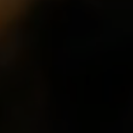
A formação contínua é obrigatória por le
anuais. A Cognos oferece cursos adequ
superior a 40h, para melhorar o desemp
aumentar a competitividade.