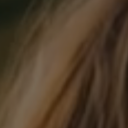
Estaremos sempre ao seu lado.
Ver Cursos
Escolha a
área
pr
Administração, Organizaç