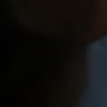
i, com trabalhadores tendo direito a 40 horas
ados para empresas, com duração igual ou
enho profissional dos colaboradores e
Saber Mais