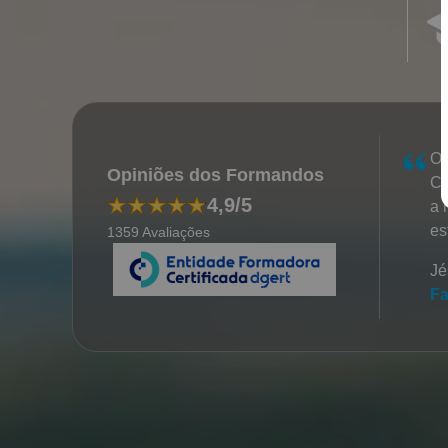
O 
Opiniões dos Formandos
Co
4,9/5
a 
es
1359 Avaliações
Jé
Fa