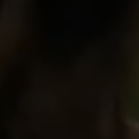
<
>
 EMPRESAS