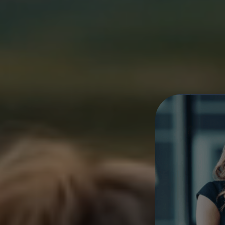
sados para
 Simples, rápida e com
 Cognos terá acesso a
das e eficazes. Terá o
ais experientes para
.