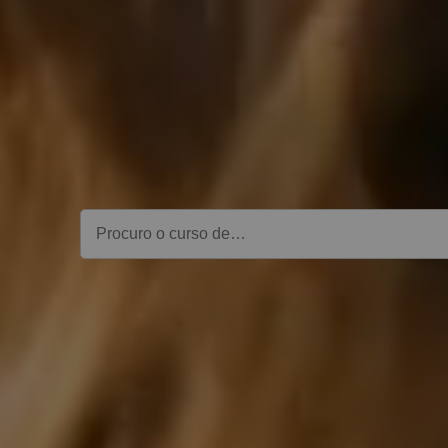
Encontre o
curso
ce