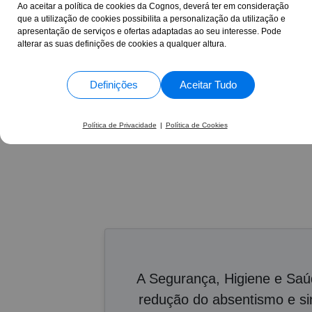
Ao aceitar a política de cookies da Cognos, deverá ter em consideração
saúde como TAF. A
1363 Avaliações
que a utilização de cookies possibilita a personalização da utilização e
já um contrato de
onde fiz o estágio
apresentação de serviços e ofertas adaptadas ao seu interesse. Pode
continuidade à ap
Valéria Adão •
Curso d
alterar as suas definições de cookies a qualquer altura.
Definições
Aceitar Tudo
17 Anos
+30.865
ao seu lado
formand
Política de Privacidade
|
Política de Cookies
A Segurança, Higiene e Saúd
redução do absentismo e si