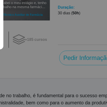
cabei o meu estágio e, tenho
 trabalho na mesma farmácia
Duração:
, o que é ótimo pois, posso dar
30 dias (
50h
)
rendizagem.
e Técnico Auxiliar de Farmácia
+185 cursos
os
Pedir Informaçã
e no trabalho, é fundamental para o sucesso empr
nistralidade, bem como para o aumento da produtiv