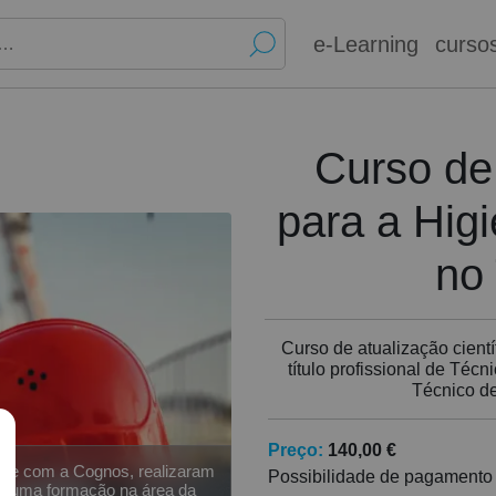
e-Learning
curso
Curso de
para a Hig
no
Curso de atualização cientí
título profissional de Téc
Técnico d
Preço:
140,00 €
nte com a Cognos, realizaram
Possibilidade de pagamento
r uma formação na área da