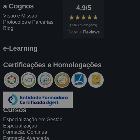
a Cognos
4,9/5
Visão e Missão
★★★★★
★★★★★
Protocolos e Parcerias
(1363 avaliações)
Blog
G
o
o
g
l
e
Reviews
e-Learning
Certificações e Homologações
Cursos
Especialização em Gestão
Especialização
Formação Contínua
Formação Avançada