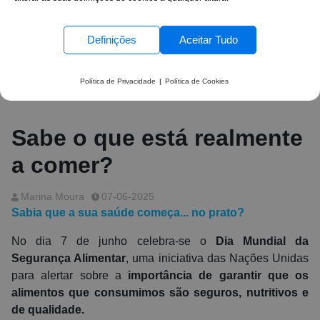
Definições
Aceitar Tudo
Política de Privacidade
|
Política de Cookies
Sabe o que está realmente
a comer?
Marina Moura
07-06-2025
Sabia que a sua saúde começa... no prato?
No dia 7 de junho celebra-se o
Dia Mundial da
Segurança Alimentar
, uma iniciativa das Nações Unidas
para alertar sobre a
importância de garantir que os
alimentos que consumimos são seguros, nutritivos e
de qualidade.