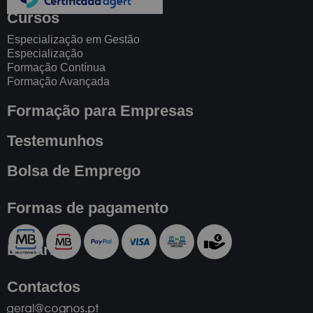
Curricular completo do nosso curso e garanta a sua vaga
Cursos
para a próxima edição.> Curso de Formação Práticas
Comerciais Éticas: Os Direitos do Consumidor Online e
Especialização em Gestão
Especialização
Offline <
Formação Contínua
Formação Avançada
Formação para Empresas
Testemunhos
Bolsa de Emprego
Formas de pagamento
Livraria
Contactos