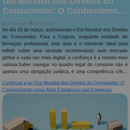
Dia Mundial dos Direitos do
Consumidor: O Conhecimento
como Ativo Estratégico nas
Ana Miguel
15-03-2026
Empresas
No dia 15 de março, assinalamos o Dia Mundial dos Direitos
do Consumidor. Para a Cognos, enquanto entidade de
formação profissional, esta data é o momento ideal para
refletir sobre uma verdade incontornável: num mercado
global e cada vez mais digital, a confiança é a moeda mais
valiosa.Saber navegar no quadro legal do consumo não é
apenas uma obrigação jurídica, é uma competência crítica
para quem deseja destacar-se pela excelência e pela ética
Continuar a ler 'Dia Mundial dos Direitos do Consumidor: O
no serviço ao cliente.| O Desafio da Dualidade: Online vs.
Conhecimento como Ativo Estratégico nas Empresas'
OfflineO comportamento do consumidor mudou
drasticamente. Hoje, o processo de compra alterna entre o
balcão e o e-commerce, cada um com as suas
especificidades legais que todos os profissionais devem
dominar: - No mundo físico: As regras de garantia, o direito à
reparação e o acesso obrigatório ao Livro de Reclamações