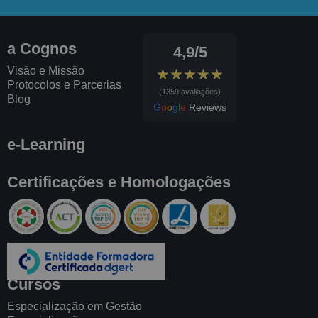
a Cognos
4,9/5
Visão e Missão
★★★★★
★★★★★
Protocolos e Parcerias
(1359 avaliações)
Blog
G
o
o
g
l
e
Reviews
e-Learning
Certificações e Homologações
Cursos
Especialização em Gestão