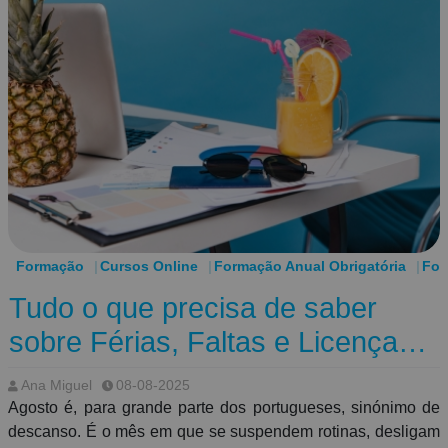
Formação
Cursos Online
Formação Anual Obrigatória
For
Tudo o que precisa de saber
sobre Férias, Faltas e Licenças
no Setor Público e Comum
Ana Miguel
08-08-2025
Agosto é, para grande parte dos portugueses, sinónimo de
descanso. É o mês em que se suspendem rotinas, desligam