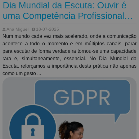
Dia Mundial da Escuta: Ouvir é
uma Competência Profissional
Essencial
Ana Miguel
18-07-2025
Num mundo cada vez mais acelerado, onde a comunicação
acontece a todo o momento e em múltiplos canais, parar
para escutar de forma verdadeira tornou-se uma capacidade
rara e, simultaneamente, essencial. No Dia Mundial da
Escuta, reforçamos a importância desta prática não apenas
como um gesto ...