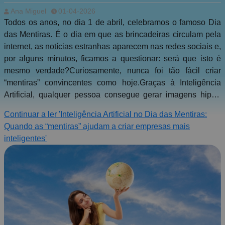
“mentiras” ajudam a criar
Ana Miguel
01-04-2026
empresas mais inteligentes
Todos os anos, no dia 1 de abril, celebramos o famoso Dia
das Mentiras. É o dia em que as brincadeiras circulam pela
internet, as notícias estranhas aparecem nas redes sociais e,
por alguns minutos, ficamos a questionar: será que isto é
mesmo verdade?Curiosamente, nunca foi tão fácil criar
“mentiras” convincentes como hoje.Graças à Inteligência
Artificial, qualquer pessoa consegue gerar imagens hiper-
realistas, vídeos impressionantes ou até vozes sintetizadas
Continuar a ler 'Inteligência Artificial no Dia das Mentiras:
que parecem totalmente reais. Aquilo que antes exigia
Quando as “mentiras” ajudam a criar empresas mais
equipas inteiras de produção, hoje pode ser feito em minutos
inteligentes'
com as ferramentas certas.Mas… será que a Inteligência
Artificial serve apenas para criar ilusões?A resposta curta é:
não. Muito pelo contrário. | Quando a Inteligência Artificial
deixa de ser brincadeiraApesar da popularidade das
imagens virais e dos vídeos curiosos gerados por IA, a
verdadeira revolução acontece longe das redes sociais —
dentro das empresas.Hoje, organizações de todos os