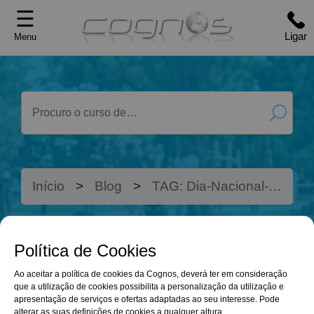
☰
Ligar
Menu
Início
Blog
TAG: Dia-Nacional-
do-Pijama
Política de Cookies
OS CURSOS
BLOG
Ao aceitar a política de cookies da Cognos, deverá ter em consideração
ONLINE QUE
que a utilização de cookies possibilita a personalização da utilização e
apresentação de serviços e ofertas adaptadas ao seu interesse. Pode
alterar as suas definições de cookies a qualquer altura.