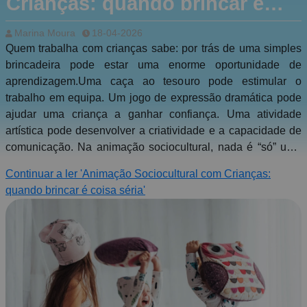
Crianças: quando brincar é
coisa séria
Marina Moura
18-04-2026
Quem trabalha com crianças sabe: por trás de uma simples
brincadeira pode estar uma enorme oportunidade de
aprendizagem.Uma caça ao tesouro pode estimular o
trabalho em equipa. Um jogo de expressão dramática pode
ajudar uma criança a ganhar confiança. Uma atividade
artística pode desenvolver a criatividade e a capacidade de
comunicação. Na animação sociocultural, nada é “só” uma
atividade — tudo tem intenção, impacto e significado.É
Continuar a ler 'Animação Sociocultural com Crianças:
precisamente isso que torna esta área tão especial… e tão
quando brincar é coisa séria'
exigente.Planear atividades que resultem, manter a atenção
de um grupo, adaptar estratégias a diferentes idades, gerir
conflitos ou simplesmente improvisar quando algo não corre
como esperado — são desafios reais para quem está no
terreno.Implica também dominar técnicas de expressão —
plástica, musical, dramática e corporal — e saber transformá-
las em ferramentas educativas e de envolvimento. Saber