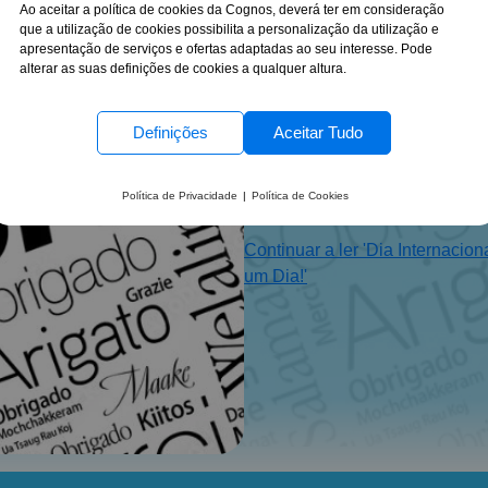
Ao aceitar a política de cookies da Cognos, deverá ter em consideração
Marina Moura
11-01-2025
que a utilização de cookies possibilita a personalização da utilização e
apresentação de serviços e ofertas adaptadas ao seu interesse. Pode
Hoje celebramos o Dia Intern
alterar as suas definições de cookies a qualquer altura.
refletir sobre o poder de uma 
a palavra tem um impacto profu
a data perfeita para lembrar q
Definições
Aceitar Tudo
ou alguém que merece um
expressa gratidão, reconhecime
Política de Privacidade
|
Política de Cookies
ambiente mais saudável e 
importante?Ninguém gosta de se
Continuar a ler 'Dia Internaci
fácil de tornar o mundo um lug
um Dia!'
a reconhecer o esforço dos outr
uma rede de carinho e 
palavra "obrigado" vai além 
reflexo da nossa inteligência 
desenvolvida ao longo da vida
atual, onde as interações são
emocional torna-se uma habili
mas também para o nosso suc