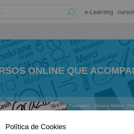
e-Learning
curso
RSOS ONLINE QUE ACOMPA
Formação
Cursos Online
Fo
Dia Internacion
Política de Cookies
Gratidão També