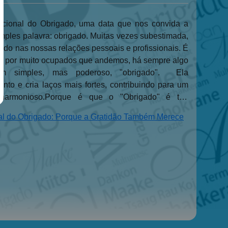
acional do Obrigado, uma data que nos convida a
simples palavra: obrigado. Muitas vezes subestimada,
ndo nas nossas relações pessoais e profissionais. É
ue, por muito ocupados que andemos, há sempre algo
 simples, mas poderoso, "obrigado". Ela
nto e cria laços mais fortes, contribuindo para um
harmonioso.Porque é que o "Obrigado" é tão
 sentir invisível. E dizer "obrigado" é a forma mais
onal do Obrigado: Porque a Gratidão Também Merece
ar um bocadinho mais visível! Ao agradecer, estamos
os, a criar boas vibrações e, quem sabe, a construir
boa disposição. A verdadeira magia da
de uma simples expressão verbal. A gratidão é um
emocional, uma habilidade fundamental que pode ser
.Porquê cultivar a inteligência emocional?No mundo
 cada vez mais rápidas e complexas, a inteligência
dade essencial não só para a nossa saúde mental,
esso profissional e pessoal. Estudos demonstram