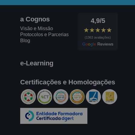
a Cognos
4,9/5
Visão e Missão
★★★★★
★★★★★
Protocolos e Parcerias
(1363 avaliações)
Blog
G
o
o
g
l
e
Reviews
e-Learning
Certificações e Homologações