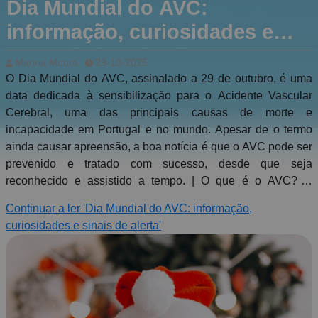
Dia Mundial do AVC:
informação, curiosidades e
sinais de alerta
Marina Moura
29-10-2025
O Dia Mundial do AVC, assinalado a 29 de outubro, é uma
data dedicada à sensibilização para o Acidente Vascular
Cerebral, uma das principais causas de morte e
incapacidade em Portugal e no mundo. Apesar de o termo
ainda causar apreensão, a boa notícia é que o AVC pode ser
prevenido e tratado com sucesso, desde que seja
reconhecido e assistido a tempo. | O que é o AVC? O
Acidente Vascular Cerebral (AVC) ocorre quando o
Continuar a ler 'Dia Mundial do AVC: informação,
fornecimento de sangue a uma parte do cérebro é
curiosidades e sinais de alerta'
interrompido ou reduzido, impedindo o oxigénio e os
nutrientes de chegarem às células cerebrais. Sem este fluxo
sanguíneo, as células do cérebro começam a morrer em
poucos minutos. Existem dois tipos principais de AVC: AVC
isquémico – resulta da obstrução de uma artéria cerebral
(representa cerca de 85% dos casos); AVC hemorrágico –