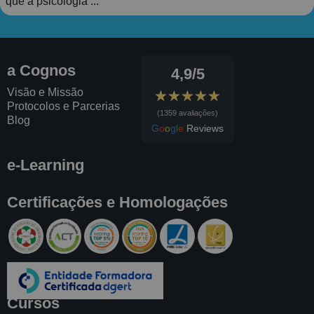
que a psicologia ...
a Cognos
4,9/5
Visão e Missão
★★★★★
★★★★★
Protocolos e Parcerias
(1359 avaliações)
Blog
G
o
o
g
l
e
Reviews
e-Learning
Certificações e Homologações
Cursos