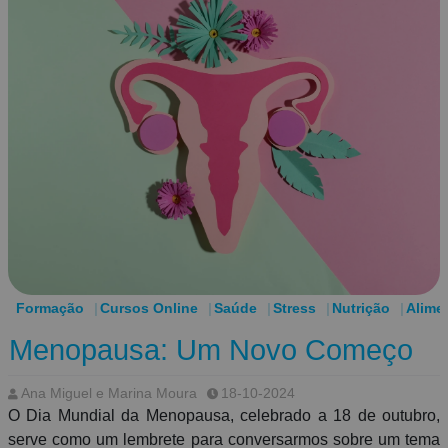
Formação
Cursos Online
Saúde
Stress
Nutrição
Alime
Menopausa: Um Novo Começo
Ana Miguel e Marina Moura
18-10-2024
O Dia Mundial da Menopausa, celebrado a 18 de outubro,
serve como um lembrete para conversarmos sobre um tema