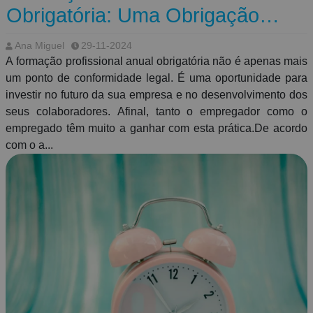
Assinalar o Dia Mundial do AVC é uma oportunidade para
Obrigatória: Uma Obrigação
educar, partilhar e agir. Com pequenas mudanças no dia a
Legal e Uma Oportunidade de
dia e maior consciência dos sinais de alerta, podemos
Ana Miguel
29-11-2024
Crescimento para Todos
reduzir o impacto desta doença e salvar vidas.
A formação profissional anual obrigatória não é apenas mais
um ponto de conformidade legal. É uma oportunidade para
investir no futuro da sua empresa e no desenvolvimento dos
seus colaboradores. Afinal, tanto o empregador como o
empregado têm muito a ganhar com esta prática.De acordo
com o a...