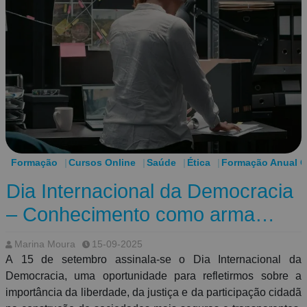
Formação
Cursos Online
Saúde
Ética
Formação Anual O
Dia Internacional da Democracia
– Conhecimento como arma
contra o narcotráfico
Marina Moura
15-09-2025
A 15 de setembro assinala-se o Dia Internacional da
Democracia, uma oportunidade para refletirmos sobre a
importância da liberdade, da justiça e da participação cidadã