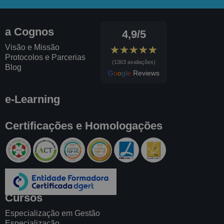
a Cognos
4,9/5
Visão e Missão
★★★★★
★★★★★
Protocolos e Parcerias
(1363 avaliações)
Blog
G
o
o
g
l
e
Reviews
e-Learning
Certificações e Homologações
Cursos
Especialização em Gestão
Especialização