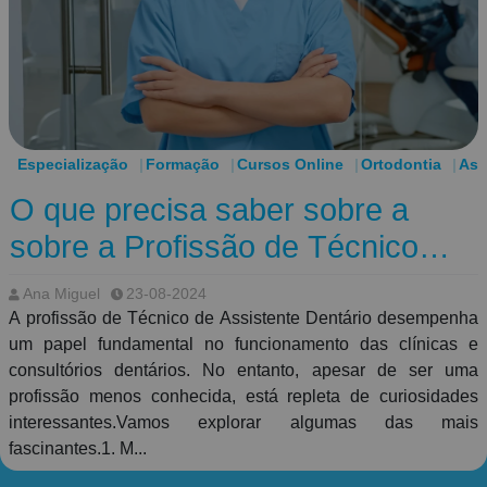
Especialização
Formação
Cursos Online
Ortodontia
Ass
O que precisa saber sobre a
sobre a Profissão de Técnico
Assistente Dentário!
Ana Miguel
23-08-2024
A profissão de Técnico de Assistente Dentário desempenha
um papel fundamental no funcionamento das clínicas e
consultórios dentários. No entanto, apesar de ser uma
profissão menos conhecida, está repleta de curiosidades
interessantes.Vamos explorar algumas das mais
fascinantes.1. M...