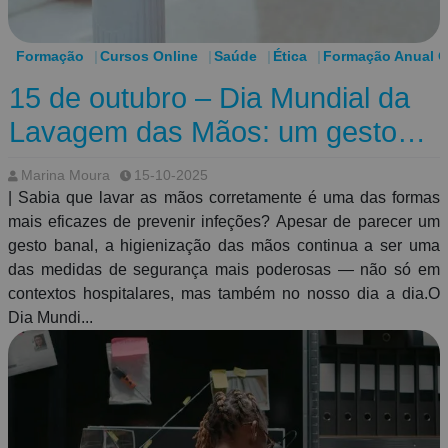
hospitalar - Bioética e direito da saúde - Estratégia e
marketing de serviços de saúde - Gestão da qualidade -
Economia e finanças aplicadas à saúde - Epidemiologia e
Formação
Cursos Online
Saúde
Ética
Formação Anual O
saúde pública - Gestão de equipas e prevenção do
15 de outubro – Dia Mundial da
BurnoutPorque gerir saúde exige visão global. Exige
capacidade analítica. Exige inteligência emocional. Exige
Lavagem das Mãos: um gesto
responsabilidade. Cuidar de pessoas continua a ser a
simples que salva vidas
missão central. Mas cuidar do sistema que permite esse
Marina Moura
15-10-2025
cuidado é igualmente essencial.Porque quando o sistema é
| Sabia que lavar as mãos corretamente é uma das formas
saudável, todos ganham.
mais eficazes de prevenir infeções? Apesar de parecer um
gesto banal, a higienização das mãos continua a ser uma
das medidas de segurança mais poderosas — não só em
contextos hospitalares, mas também no nosso dia a dia.O
Dia Mundi...