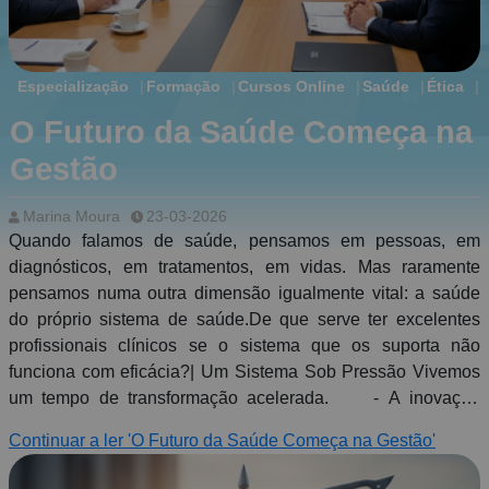
Especialização
Formação
Cursos Online
Saúde
Ética
O Futuro da Saúde Começa na
Gestão
Marina Moura
23-03-2026
Quando falamos de saúde, pensamos em pessoas, em
diagnósticos, em tratamentos, em vidas. Mas raramente
pensamos numa outra dimensão igualmente vital: a saúde
do próprio sistema de saúde.De que serve ter excelentes
profissionais clínicos se o sistema que os suporta não
funciona com eficácia?| Um Sistema Sob Pressão Vivemos
um tempo de transformação acelerada. - A inovação
tecnológica muda a forma como se diagnostica e trata. - A
Continuar a ler 'O Futuro da Saúde Começa na Gestão'
população envelhece, aumentando a procura por cuidados
continuados. - As exigências legais e regulatórias tornam-