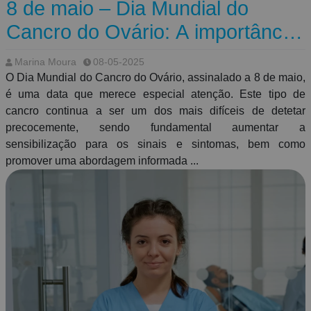
8 de maio – Dia Mundial do
Cancro do Ovário: A importância
da formação na abordagem à
Marina Moura
08-05-2025
doença oncológica
O Dia Mundial do Cancro do Ovário, assinalado a 8 de maio,
é uma data que merece especial atenção. Este tipo de
cancro continua a ser um dos mais difíceis de detetar
precocemente, sendo fundamental aumentar a
sensibilização para os sinais e sintomas, bem como
promover uma abordagem informada ...