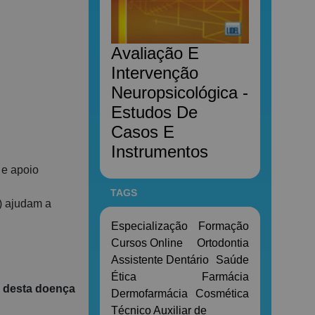
Avaliação E
Intervenção
Neuropsicológica -
Estudos De
Casos E
Instrumentos
a e apoio
TAGS
) ajudam a
Especialização
Formação
Cursos Online
Ortodontia
Assistente Dentário
Saúde
Ética
Farmácia
 desta doença
Dermofarmácia
Cosmética
Técnico Auxiliar de