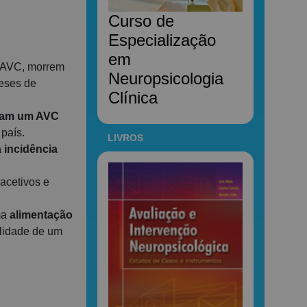
Curso de
Especialização
em
m AVC, morrem
Neuropsicologia
teses de
Clínica
fram um AVC
país.
LIVROS
 incidência
acetivos e
ma
alimentação
ilidade de um