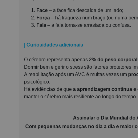
Face
– a face fica descaída de um lado;
Força
– há fraqueza num braço (ou numa pern
Fala
– a fala torna-se arrastada ou confusa.
| Curiosidades adicionais
O cérebro representa apenas
2% do peso corporal
Dormir bem e gerir o stress são fatores protetores i
A reabilitação após um AVC é muitas vezes um
proc
psicológico.
Há evidências de que
a aprendizagem contínua e 
manter o cérebro mais resiliente ao longo do tempo.
Assinalar o
Dia Mundial do
Com pequenas mudanças no dia a dia e maior co