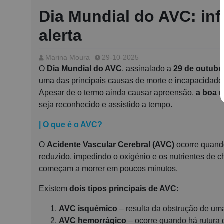
Dia Mundial do AVC: inf
alerta
Marina Moura
29-10-2025
O
Dia Mundial do AVC
, assinalado a
29 de outubr
uma das principais causas de morte e incapacidade
Apesar de o termo ainda causar apreensão,
a boa n
seja reconhecido e assistido a tempo.
| O que é o AVC?
O
Acidente Vascular Cerebral (AVC)
ocorre quando
reduzido, impedindo o oxigénio e os nutrientes de c
começam a morrer em poucos minutos.
Existem
dois tipos principais de AVC
:
AVC isquémico
– resulta da obstrução de uma
AVC hemorrágico
– ocorre quando há rutura