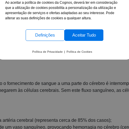
Ao aceitar a política de cookies da Cognos, deverá ter em consideração
ormação, curiosidades e sina
que a utilização de cookies possibilita a personalização da utilização e
apresentação de serviços e ofertas adaptadas ao seu interesse. Pode
alterar as suas definições de cookies a qualquer altura.
Definições
Aceitar Tudo
o
, é uma data dedicada à
sensibilização para o Acidente Vas
 em Portugal e no mundo.
Política de Privacidade
|
Política de Cookies
otícia é que o AVC pode ser prevenido e tratado com suce
 o fornecimento de sangue a uma parte do cérebro é interromp
hegarem às células cerebrais. Sem este fluxo sanguíneo, as cél
 artéria cerebral (representa cerca de 85% dos casos);
 de um vaso sanguíneo, provocando hemorragia no cérebro (ce