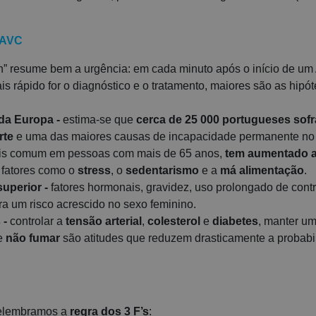
 AVC
ain” resume bem a urgência: em cada minuto após o início de u
is rápido for o diagnóstico e o tratamento, maiores são as hipó
 da Europa -
estima-se que
cerca de 25 000 portugueses so
rte
e uma das maiores causas de incapacidade permanente no 
is comum em pessoas com mais de 65 anos,
tem aumentado a
a fatores como o
stress
, o
sedentarismo
e a
má alimentação
.
superior -
fatores hormonais, gravidez, uso prolongado de contr
a um risco acrescido no sexo feminino.
 -
controlar a
tensão arterial
,
colesterol
e
diabetes
, manter u
e
não fumar
são atitudes que reduzem drasticamente a probab
 Relembramos a
regra dos 3 F’s
: