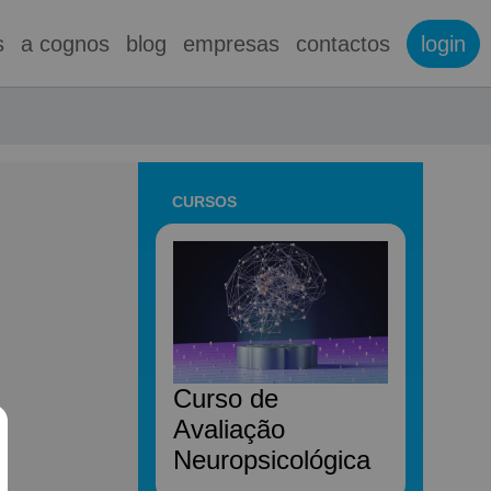
s
a cognos
blog
empresas
contactos
login
CURSOS
Curso de
Avaliação
Neuropsicológica