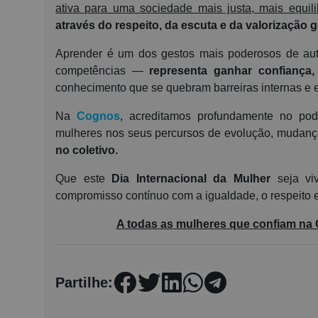
ativa para uma sociedade mais justa, mais equi
através do respeito, da escuta e da valorização g
Aprender é um dos gestos mais poderosos de auto
competências —
representa ganhar confiança,
conhecimento que se quebram barreiras internas e e
Na
Cognos
, acreditamos profundamente no pod
mulheres nos seus percursos de evolução, mudanç
no coletivo.
Que este
Dia Internacional da Mulher
seja vi
compromisso contínuo com a igualdade, o respeito 
A todas as mulheres que confiam na 
Partilhe: