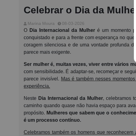
Celebrar o Dia da Mulhe
Marina Moura
08-03-2026
O
Dia Internacional da Mulher
é um momento para
conquistado e para a frente com esperança no que ai
coragem silenciosa e de uma vontade profunda de
parece mais exigente.
Ser mulher é, muitas vezes, viver entre vários 
com sensibilidade. É adaptar-se, recomeçar e segu
parece invisível.
Mas é também nesses momentos que
experiência.
Neste
Dia Internacional da Mulher
, celebramos t
caminho quando quase não havia espaço para avanç
propósito.
Mulheres que sabem que o conheciment
é um processo contínuo.
Celebramos também os homens que reconhecem a i