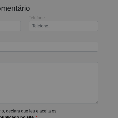
omentário
Telefone
io, declara que leu e aceita os
ublicado no site
.
*