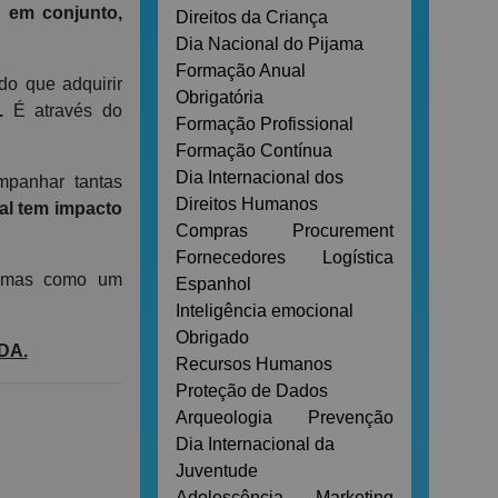
e em conjunto,
Direitos da Criança
Dia Nacional do Pijama
Formação Anual
o que adquirir
Obrigatória
.
É através do
Formação Profissional
Formação Contínua
Dia Internacional dos
mpanhar tantas
Direitos Humanos
al tem impacto
Compras
Procurement
Fornecedores
Logística
, mas como um
Espanhol
Inteligência emocional
Obrigado
ADA.
Recursos Humanos
Proteção de Dados
Arqueologia
Prevenção
Dia Internacional da
Juventude
Adolescência
Marketing