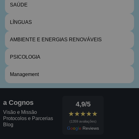
SAÚDE
LÍNGUAS
AMBIENTE E ENERGIAS RENOVÁVEIS
PSICOLOGIA
Management
a Cognos
4,9/5
Visão e Missão
★★★★★
★★★★★
Protocolos e Parcerias
(1359 avaliações)
Blog
G
o
o
g
l
e
Reviews