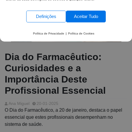
Definições
Aceitar Tudo
Política de Privacidade
|
Política de Cookies
Dia do Farmacêutico:
Curiosidades e a
Importância Deste
Profissional Essencial
Ana Miguel
20-01-2025
O Dia do Farmacêutico, a 20 de janeiro, destaca o papel
essencial que estes profissionais desempenham no
sistema de saúde.