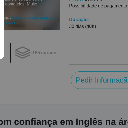
 os conteúdos. Muito
Possibilidade de pagamento
Duarte •
Curso de Inglês Técnico -
Duração:
de (Nível B1)
30 dias (
40h
)
+185 cursos
os
Pedir Informaçã
m confiança em Inglês na ár