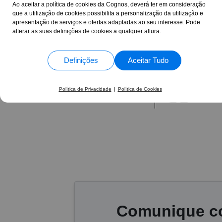
Ao aceitar a política de cookies da Cognos, deverá ter em consideração
permitiram treinar
4,9/5
que a utilização de cookies possibilita a personalização da utilização e
satisfeito!
1363 Avaliações
apresentação de serviços e ofertas adaptadas ao seu interesse. Pode
alterar as suas definições de cookies a qualquer altura.
Paulo Jorge Ferreira 
Profissionais de Saú
Definições
Aceitar Tudo
17 Anos
+30.865
Política de Privacidade
|
Política de Cookies
ao seu lado
formand
Comunique co