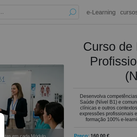
e-Learning
curso
Curso de 
Profissi
(N
Desenvolva competências 
Saúde (Nível B1) e comun
clínicas e outros contexto
expressões profissionais
formação 100% e-learning
Preço:
160,00 €
postas em cada Módulo