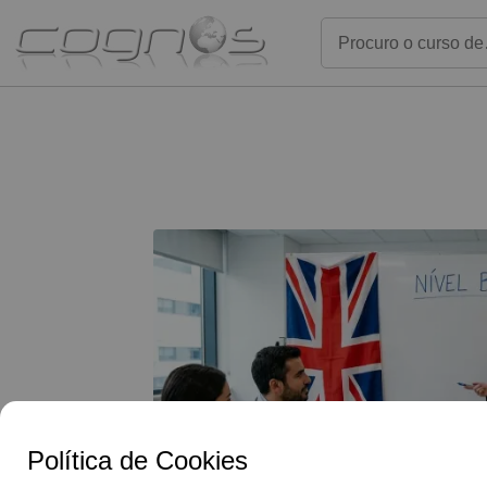
Política de Cookies
G
o
o
g
l
e
Reviews
As atividades pro