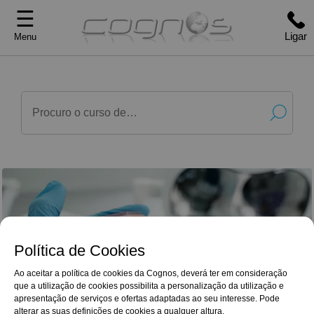
☰
Ligar
Menu
Política de Cookies
Ao aceitar a política de cookies da Cognos, deverá ter em consideração
que a utilização de cookies possibilita a personalização da utilização e
G
o
o
g
l
e
Reviews
apresentação de serviços e ofertas adaptadas ao seu interesse. Pode
O profissionalismo da equipa num todo
4,9/5
surpreendeu-me pela positiva. Muito graças a
alterar as suas definições de cookies a qualquer altura.