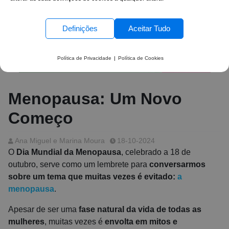
Definições
Aceitar Tudo
Política de Privacidade
|
Política de Cookies
Menopausa: Um Novo
Começo
Ana Miguel e Marina Moura
18-10-2024
O
Dia Mundial da Menopausa
, celebrado a 18 de
outubro, serve como um lembrete para
conversarmos
sobre um tema que muitas vezes é evitado:
a
menopausa
.
Apesar de ser uma
fase natural da vida de todas as
mulheres
, muitas vezes é
envolta em mitos e