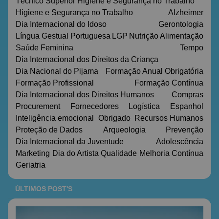
Técnico Superior Higiene e Segurança no Trabalho
Higiene e Segurança no Trabalho
Alzheimer
Dia Internacional do Idoso
Gerontologia
Língua Gestual Portuguesa
LGP
Nutrição
Alimentação
Saúde Feminina
Tempo
Dia Internacional dos Direitos da Criança
Dia Nacional do Pijama
Formação Anual Obrigatória
Formação Profissional
Formação Contínua
Dia Internacional dos Direitos Humanos
Compras
Procurement
Fornecedores
Logística
Espanhol
Inteligência emocional
Obrigado
Recursos Humanos
Proteção de Dados
Arqueologia
Prevenção
Dia Internacional da Juventude
Adolescência
Marketing
Dia do Artista
Qualidade
Melhoria Contínua
Geriatria
ÚLTIMOS POST'S