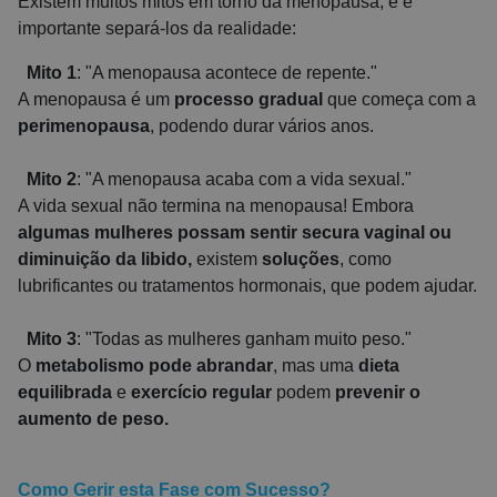
Existem muitos mitos em torno da menopausa, e é
importante separá-los da realidade:
Mito 1
: "A menopausa acontece de repente."
A menopausa é um
processo gradual
que começa com a
perimenopausa
, podendo durar vários anos.
Mito 2
: "A menopausa acaba com a vida sexual."
A vida sexual não termina na menopausa! Embora
algumas mulheres possam sentir secura vaginal ou
diminuição da libido,
existem
soluções
, como
lubrificantes ou tratamentos hormonais, que podem ajudar.
Mito 3
: "Todas as mulheres ganham muito peso."
O
metabolismo pode abrandar
, mas uma
dieta
equilibrada
e
exercício regular
podem
prevenir o
aumento de peso.
Como Gerir esta Fase com Sucesso?