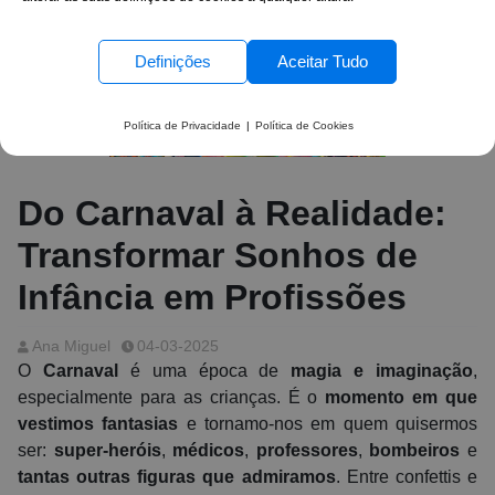
Definições
Aceitar Tudo
Política de Privacidade
|
Política de Cookies
Do Carnaval à Realidade:
Transformar Sonhos de
Infância em Profissões
Ana Miguel
04-03-2025
O
Carnaval
é uma época de
magia e imaginação
,
especialmente para as crianças. É o
momento em que
vestimos fantasias
e tornamo-nos em quem quisermos
ser:
super-heróis
,
médicos
,
professores
,
bombeiros
e
tantas outras figuras que admiramos
. Entre confettis e