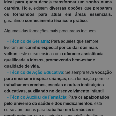
ideal para quem deseja transformar um sonho numa
carreira
. Hoje, existem
diversas opções
que
preparam
os formandos para atuar em áreas essenciais
,
garantindo
conhecimento técnico e prático
.
Algumas das formações mais procuradas incluem
:
-
Técnico de Geriatria
: Para aqueles que sempre
tiveram um
carinho especial por cuidar dos mais
velhos
, este curso ensina como
oferecer assistência
qualificada a idosos, promovendo bem-estar e
qualidade de vida
.
-
Técnico de Ação Educativa
: Se sempre teve
vocação
para ensinar e inspirar crianças
, esta formação permite
trabalhar em creches, escolas e outras instituições
educativas, auxiliando no desenvolvimento infantil
.
-
Técnico Auxiliar de Farmácia
: Para os
apaixonados
pelo universo da saúde e dos medicamentos
, este
curso abre portas para
trabalhar em farmácias e
parafarmácias
, sob o controlo e supervisão do diretor