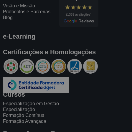
Visão e Missão
★★★★★
★★★★★
Protocolos e Parcerias
(1359 avaliações)
Blog
G
o
o
g
l
e
Reviews
e-Learning
Certificações e Homologações
Cursos
Especialização em Gestão
Especialização
Formação Contínua
Formação Avançada