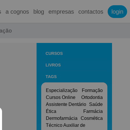
s
a cognos
blog
empresas
contactos
login
mação
CURSOS
LIVROS
TAGS
Especialização
Formação
Cursos Online
Ortodontia
Assistente Dentário
Saúde
Ética
Farmácia
Dermofarmácia
Cosmética
Técnico Auxiliar de