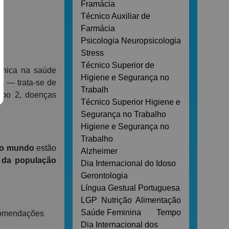
Framácia
Técnico Auxiliar de
Farmácia
Psicologia
Neuropsicologia
Stress
Técnico Superior de
rónica na saúde
Higiene e Segurança no
a
— trata-se de
Trabalh
tipo 2, doenças
Técnico Superior Higiene e
Segurança no Trabalho
Higiene e Segurança no
Trabalho
o o mundo
estão
Alzheimer
 da população
Dia Internacional do Idoso
Gerontologia
Língua Gestual Portuguesa
LGP
Nutrição
Alimentação
Saúde Feminina
Tempo
ecomendações
Dia Internacional dos