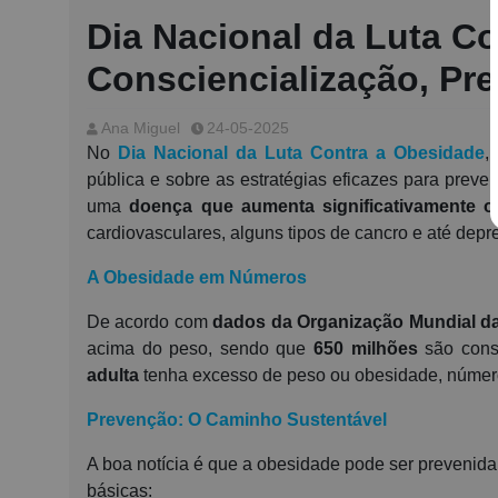
Dia Nacional da Luta C
Consciencialização, Pr
Ana Miguel
24-05-2025
No
Dia Nacional da Luta Contra a Obesidade
,
pública e sobre as estratégias eficazes para preven
uma
doença que aumenta significativamente o
cardiovasculares, alguns tipos de cancro e até depr
A Obesidade em Números
De acordo com
dados da Organização Mundial d
acima do peso, sendo que
650 milhões
são cons
adulta
tenha excesso de peso ou obesidade, número
Prevenção: O Caminho Sustentável
A boa notícia é que a obesidade pode ser prevenid
básicas: