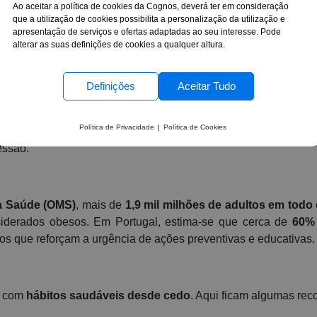
Ao aceitar a política de cookies da Cognos, deverá ter em consideração
ontra a Obesidade:
que a utilização de cookies possibilita a personalização da utilização e
apresentação de serviços e ofertas adaptadas ao seu interesse. Pode
evenção e Formação
alterar as suas definições de cookies a qualquer altura.
Definições
Aceitar Tudo
 é essencial refletirmos sobre os impactos desta condição c
i-la. A
obesidade é muito mais do que uma questão estétic
Política de Privacidade
|
Política de Cookies
 risco de desenvolver problemas graves
, como diabetes 
essão.
a Saúde (OMS)
, mais de
1,9 mil milhões de adultos em tod
iderados obesos. Em Portugal, estima-se que cerca de
60%
s que reforçam a urgência de ações preventivas e educativas.
a com
hábitos saudáveis desde cedo
. Aqui ficam algumas r