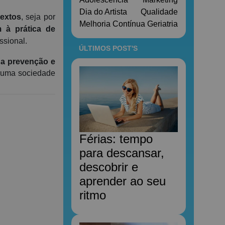
Dia do Artista
Qualidade
textos
, seja por
Melhoria Contínua
Geriatria
m à prática de
ssional.
ÚLTIMOS POST'S
da prevenção e
a uma sociedade
Férias: tempo
para descansar,
descobrir e
aprender ao seu
ritmo