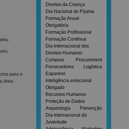
Direitos da Criança
Dia Nacional do Pijama
Formação Anual
Obrigatória
Formação Profissional
Formação Contínua
ares.
Dia Internacional dos
veis.
Direitos Humanos
Compras
Procurement
Fornecedores
Logística
Espanhol
 como para o
Inteligência emocional
a área:
Obrigado
Recursos Humanos
Proteção de Dados
Arqueologia
Prevenção
Dia Internacional da
Juventude
Adolescência
Marketing