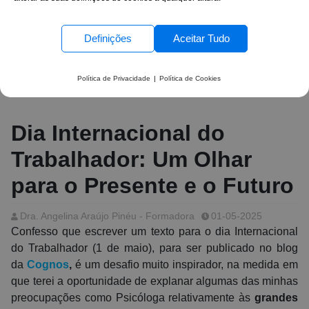
Definições
Aceitar Tudo
Política de Privacidade
|
Política de Cookies
Dia Internacional do
Trabalhador: Um Olhar
para o Presente e o Futuro
Dra. Angelina Araújo Pinéu - Formadora
01-05-2025
Confesso que escrever um texto para o dia Internacional
do Trabalhador (1 de maio), para ser publicado no blog
da
Cognos
,
é um desafio muito inspirador, na medida em
que terei a oportunidade de explanar algumas das minhas
preocupações como Psicóloga relativamente às
grandes