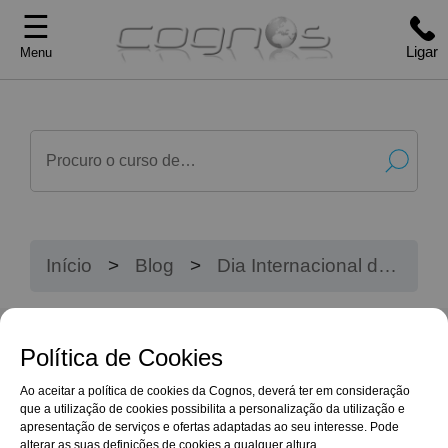
☰
Ligar
Menu
Início
Blog
Dia Internacional do
Trabalhador: Um Olhar
para o Presente e o
Futuro
Política de Cookies
Ao aceitar a política de cookies da Cognos, deverá ter em consideração
que a utilização de cookies possibilita a personalização da utilização e
apresentação de serviços e ofertas adaptadas ao seu interesse. Pode
alterar as suas definições de cookies a qualquer altura.