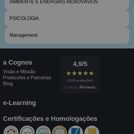
AMBIENTE E ENERGIAS RENOVÁVEIS
PSICOLOGIA
Management
a Cognos
4,9/5
Visão e Missão
★★★★★
★★★★★
Protocolos e Parcerias
(1363 avaliações)
Blog
G
o
o
g
l
e
Reviews
e-Learning
Certificações e Homologações