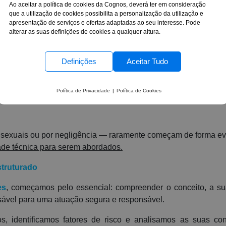
Ao aceitar a política de cookies da Cognos, deverá ter em consideração
 dos Maus Tratos na Infânci
que a utilização de cookies possibilita a personalização da utilização e
apresentação de serviços e ofertas adaptadas ao seu interesse. Pode
alterar as suas definições de cookies a qualquer altura.
o dos Maus Tratos na Infância
, promovido pela Comiss
Definições
Aceitar Tudo
Jovens.
O laço azul que marca este mês é mais do que um 
Política de Privacidade
|
Política de Cookies
ber interpretar e saber agir.
s, sexuais ou por negligência — raramente começam de forma ev
ade técnica para serem abordados.
truturado
es
, começamos pelo essencial: compreender o conceito, a s
ável para uma atuação segura e responsável.
s, identificamos fatores de risco e analisamos as suas co