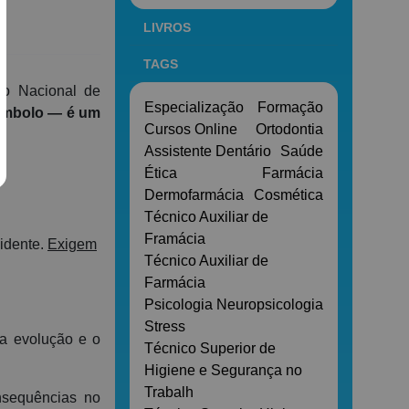
a
LIVROS
TAGS
ão Nacional de
Especialização
Formação
símbolo — é um
Cursos Online
Ortodontia
Assistente Dentário
Saúde
Ética
Farmácia
Dermofarmácia
Cosmética
Técnico Auxiliar de
Framácia
idente.
Exigem
Técnico Auxiliar de
Farmácia
Psicologia
Neuropsicologia
Stress
ua evolução e o
Técnico Superior de
Higiene e Segurança no
Trabalh
nsequências no