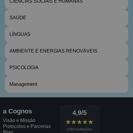
CIÊNCIAS SOCIAIS E HUMANAS
SAÚDE
LÍNGUAS
AMBIENTE E ENERGIAS RENOVÁVEIS
PSICOLOGIA
Management
a Cognos
4,9/5
Visão e Missão
★★★★★
★★★★★
Protocolos e Parcerias
(1363 avaliações)
Blog