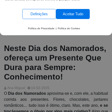
Definições
Aceitar Tudo
Política de Privacidade
|
Política de Cookies
Neste Dia dos Namorados,
ofereça um Presente Que
Dura para Sempre:
Conhecimento!
Ana Miguel
14-02-2025
O
Dia dos Namorados
aproxima-se e, com ele, a habitual
corrida aos presentes. Flores, chocolates, jantares
românticos… tudo isso é ótimo, claro. Mas, este ano,
e se
trocássemos o óbvio por algo mais criativo?
Algo que