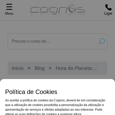
☰
Ligar
Menu
Início
Blog
Hora do Planeta:
Formar Peritos
Qualificados PQ I para um
Futuro Mais Sustentável
Política de Cookies
Ao aceitar a política de cookies da Cognos, deverá ter em consideração
que a utilização de cookies possibilita a personalização da utilização e
apresentação de serviços e ofertas adaptadas ao seu interesse. Pode
alterar as suas definições de cookies a qualquer altura.