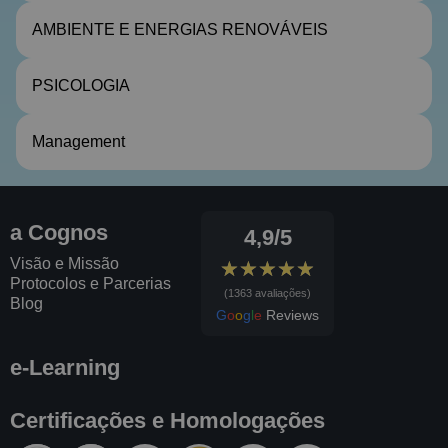
AMBIENTE E ENERGIAS RENOVÁVEIS
PSICOLOGIA
Management
a Cognos
4,9/5
Visão e Missão
★★★★★
★★★★★
Protocolos e Parcerias
(1363 avaliações)
Blog
G
o
o
g
l
e
Reviews
e-Learning
Certificações e Homologações