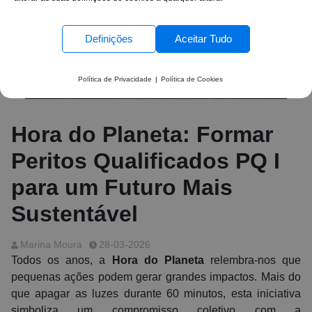
Definições
Aceitar Tudo
Política de Privacidade
|
Política de Cookies
Hora do Planeta: Formar
Peritos Qualificados PQ I
para um Futuro Mais
Sustentável
Marina Moura
28-03-2026
Todos os anos, a
Hora do Planeta
relembra-nos que
pequenas ações podem gerar grandes impactos. Mais do
que apagar as luzes durante 60 minutos, esta iniciativa
simboliza um compromisso coletivo com a