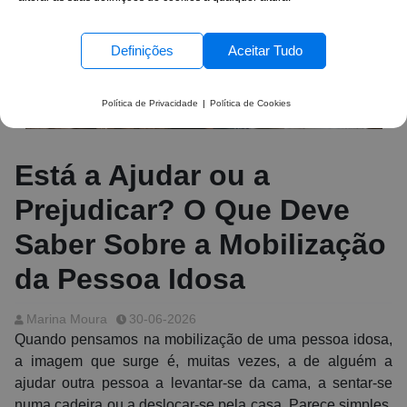
Definições
Aceitar Tudo
Política de Privacidade
|
Política de Cookies
Está a Ajudar ou a
Prejudicar? O Que Deve
Saber Sobre a Mobilização
da Pessoa Idosa
Marina Moura
30-06-2026
Quando pensamos na mobilização de uma pessoa idosa,
a imagem que surge é, muitas vezes, a de alguém a
ajudar outra pessoa a levantar-se da cama, a sentar-se
numa cadeira ou a deslocar-se pela casa. Parece simples.