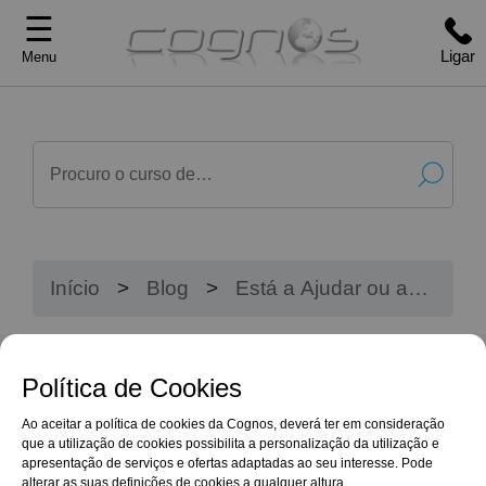
☰
Ligar
Menu
Início
Blog
Está a Ajudar ou a
Prejudicar? O Que Deve
Saber Sobre a
Mobilização da Pessoa
Política de Cookies
Idosa
Ao aceitar a política de cookies da Cognos, deverá ter em consideração
que a utilização de cookies possibilita a personalização da utilização e
apresentação de serviços e ofertas adaptadas ao seu interesse. Pode
alterar as suas definições de cookies a qualquer altura.