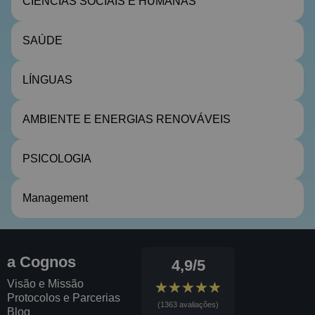
CIÊNCIAS SOCIAIS E HUMANAS
SAÚDE
LÍNGUAS
AMBIENTE E ENERGIAS RENOVÁVEIS
PSICOLOGIA
Management
a Cognos
4,9/5
Visão e Missão
★★★★★
★★★★★
Protocolos e Parcerias
(1363 avaliações)
Blog