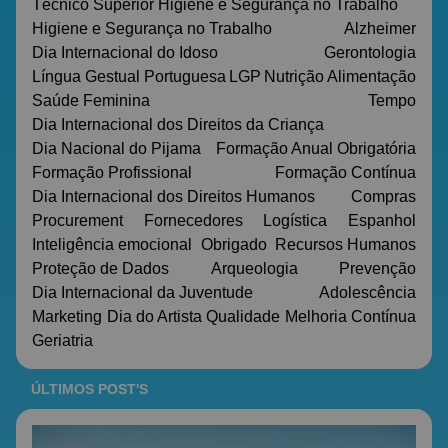
Técnico Superior Higiene e Segurança no Trabalho
Higiene e Segurança no Trabalho
Alzheimer
Dia Internacional do Idoso
Gerontologia
Língua Gestual Portuguesa
LGP
Nutrição
Alimentação
Saúde Feminina
Tempo
Dia Internacional dos Direitos da Criança
Dia Nacional do Pijama
Formação Anual Obrigatória
Formação Profissional
Formação Contínua
Dia Internacional dos Direitos Humanos
Compras
Procurement
Fornecedores
Logística
Espanhol
Inteligência emocional
Obrigado
Recursos Humanos
Proteção de Dados
Arqueologia
Prevenção
Dia Internacional da Juventude
Adolescência
Marketing
Dia do Artista
Qualidade
Melhoria Contínua
Geriatria
ÚLTIMOS POST'S