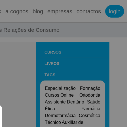
s
a cognos
blog
empresas
contactos
login
nas Relações de Consumo
CURSOS
LIVROS
TAGS
Especialização
Formação
Cursos Online
Ortodontia
Assistente Dentário
Saúde
Ética
Farmácia
Dermofarmácia
Cosmética
Técnico Auxiliar de