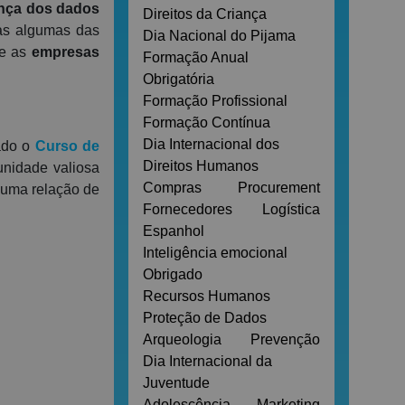
nça dos dados
Direitos da Criança
as algumas das
Dia Nacional do Pijama
e as
empresas
Formação Anual
Obrigatória
Formação Profissional
Formação Contínua
Dia Internacional dos
iado o
Curso de
Direitos Humanos
unidade valiosa
Compras
Procurement
 uma relação de
Fornecedores
Logística
Espanhol
Inteligência emocional
Obrigado
Recursos Humanos
Proteção de Dados
Arqueologia
Prevenção
Dia Internacional da
Juventude
Adolescência
Marketing