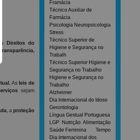
Framácia
o
Técnico Auxiliar de
Farmácia
Psicologia
Neuropsicologia
Stress
Técnico Superior de
s Direitos do
Higiene e Segurança no
transparência,
Trabalh
Técnico Superior Higiene e
Segurança no Trabalho
Higiene e Segurança no
tual
. As
leis de
Trabalho
serviços
sejam
Alzheimer
Dia Internacional do Idoso
Gerontologia
ada
, a
proteção
Língua Gestual Portuguesa
LGP
Nutrição
Alimentação
Saúde Feminina
Tempo
Dia Internacional dos