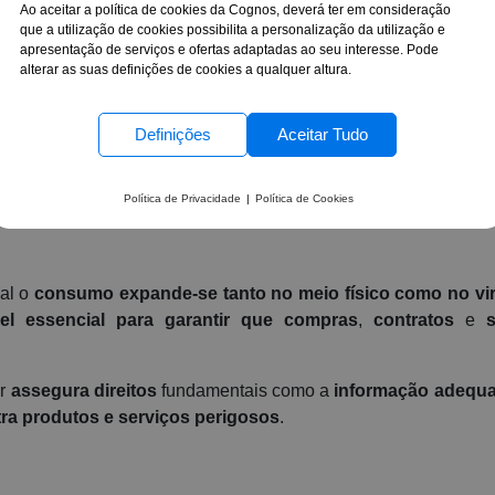
Ao aceitar a política de cookies da Cognos, deverá ter em consideração
os do Consumidor: Garantind
que a utilização de cookies possibilita a personalização da utilização e
apresentação de serviços e ofertas adaptadas ao seu interesse. Pode
cia nas Relações de Consumo
alterar as suas definições de cookies a qualquer altura.
Definições
Aceitar Tudo
ões Unidas (ONU)
, o dia
15 de março
,
Dia Mundial do
izar os consumidores e empresas sobre a
importância da 
Política de Privacidade
|
Política de Cookies
ual o
consumo expande-se tanto no meio físico como no vir
el essencial para garantir que compras
,
contratos
e
or
assegura direitos
fundamentais como a
informação adequ
ra produtos e serviços perigosos
.