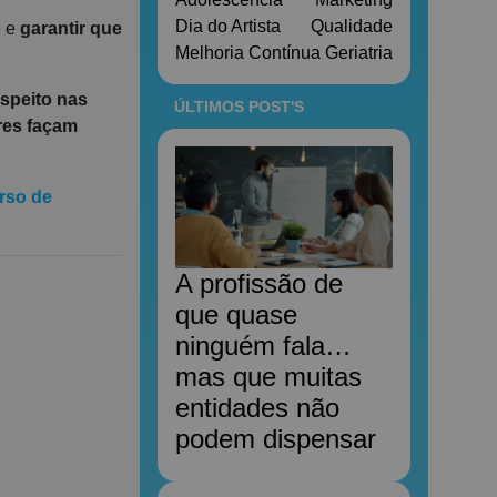
Dia do Artista
Qualidade
o
e
garantir que
Melhoria Contínua
Geriatria
espeito nas
ÚLTIMOS POST'S
res façam
rso de
A profissão de
que quase
ninguém fala…
mas que muitas
entidades não
podem dispensar