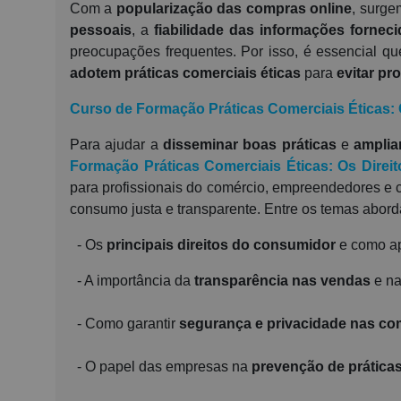
Com a
popularização das compras online
, surg
pessoais
, a
fiabilidade das informações fornec
preocupações frequentes. Por isso, é essencial q
adotem práticas comerciais éticas
para
evitar pr
Curso de Formação Práticas Comerciais Éticas: 
Para ajudar a
disseminar boas práticas
e
amplia
Formação Práticas Comerciais Éticas: Os Direit
para profissionais do comércio, empreendedores e
consumo justa e transparente. Entre os temas abord
- Os
principais direitos do consumidor
e como apl
- A importância da
transparência nas vendas
e n
- Como garantir
segurança e privacidade nas co
- O papel das empresas na
prevenção de prática