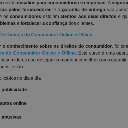
em novos
desafios para consumidores e empresas
. A
segura
idas pelos fornecedores
e a
garantia de entrega
são apen
ue os
consumidores
estejam
atentos aos seus direitos
e qu
oblemas
e
fortalecer a confiança
dos clientes.
Os Direitos do Consumidor Online e Offline
r o conhecimento sobre os direitos do consumidor
, foi cr
os do Consumidor Online e Offline
. Este curso é uma oport
 consumidores que desejam compreender melhor como garantir
ados, estão:
icá-los no dia a dia
a
publicidade
mpras online
s abusivas
.