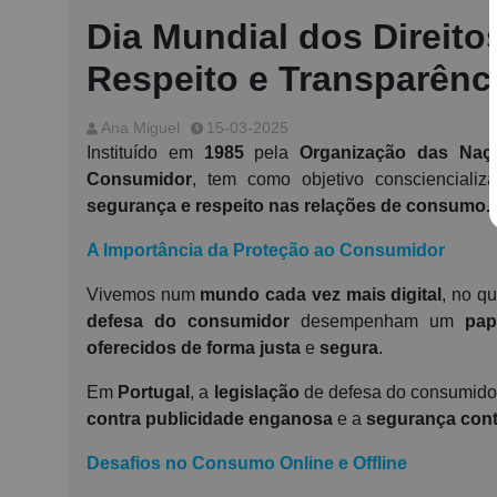
Dia Mundial dos Direit
Respeito e Transparên
Ana Miguel
15-03-2025
Instituído em
1985
pela
Organização das Naç
Consumidor
,
tem como objetivo consciencial
segurança e respeito nas relações de consumo.
A Importância da Proteção ao Consumidor
Vivemos num
mundo cada vez mais digital
, no q
defesa do consumidor
desempenham um
pap
oferecidos de forma justa
e
segura
.
Em
Portugal
, a
legislação
de defesa do consumid
contra publicidade enganosa
e a
segurança cont
Desafios no Consumo Online e Offline