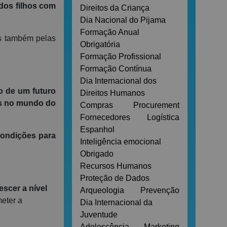
dos filhos com
Direitos da Criança
Dia Nacional do Pijama
Formação Anual
s também pelas
Obrigatória
Formação Profissional
Formação Contínua
Dia Internacional dos
o de um futuro
Direitos Humanos
s no mundo do
Compras
Procurement
Fornecedores
Logística
Espanhol
condições para
Inteligência emocional
Obrigado
Recursos Humanos
Proteção de Dados
escer a nível
Arqueologia
Prevenção
eter a
Dia Internacional da
Juventude
Adolescência
Marketing