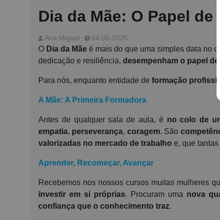
Dia da Mãe: O Papel de
Ana Miguel
04-05-2025
O
Dia da Mãe
é mais do que uma simples data no c
dedicação e resiliência,
desempenham o papel de e
Para nós, enquanto entidade de
formação profissi
A Mãe: A Primeira Formadora
Antes de qualquer sala de aula, é
no colo de 
empatia
,
perseverança
,
coragem
. São
competênc
valorizadas no mercado de trabalho
e, que tantas
Aprender, Recomeçar, Avançar
Recebemos nos nossos cursos muitas mulheres q
investir em si próprias
. Procuram uma
nova qua
confiança que o conhecimento traz
.