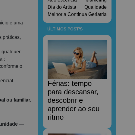
Dia do Artista
Qualidade
Melhoria Contínua
Geriatria
nício e uma
ÚLTIMOS POST'S
 práticas,
a qualquer
al;
 conforme o
encial.
Férias: tempo
para descansar,
descobrir e
l ou familiar.
aprender ao seu
ritmo
munidade
—