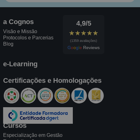
a Cognos
4,9/5
Visão e Missão
★★★★★
★★★★★
Protocolos e Parcerias
(1359 avaliações)
Blog
G
o
o
g
l
e
Reviews
e-Learning
Certificações e Homologações
Cursos
Especialização em Gestão