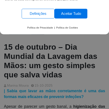
Definições
Aceitar Tudo
Política de Privacidade
|
Política de Cookies
15 de outubro – Dia
Mundial da Lavagem das
Mãos: um gesto simples
que salva vidas
Marina Moura
15-10-2025
| Sabia que lavar as mãos corretamente é uma das
formas mais eficazes de prevenir infeções?
Apesar de parecer um gesto banal, a
higienização das