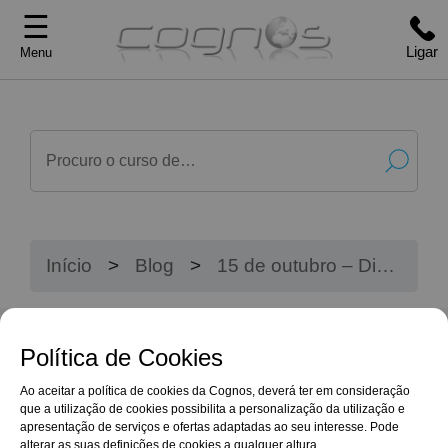
☰
Ligar
Menu
Início
Blog
15 de outubro – Dia
Mundial da Lavagem das
Mãos: um gesto simples
que salva vidas
Política de Cookies
Ao aceitar a política de cookies da Cognos, deverá ter em consideração
que a utilização de cookies possibilita a personalização da utilização e
apresentação de serviços e ofertas adaptadas ao seu interesse. Pode
alterar as suas definições de cookies a qualquer altura.