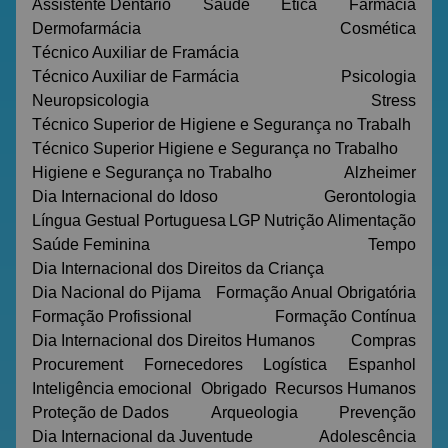
Assistente Dentário
Saúde
Ética
Farmácia
Dermofarmácia
Cosmética
Técnico Auxiliar de Framácia
Técnico Auxiliar de Farmácia
Psicologia
Neuropsicologia
Stress
Técnico Superior de Higiene e Segurança no Trabalh
Técnico Superior Higiene e Segurança no Trabalho
Higiene e Segurança no Trabalho
Alzheimer
Dia Internacional do Idoso
Gerontologia
Língua Gestual Portuguesa
LGP
Nutrição
Alimentação
Saúde Feminina
Tempo
Dia Internacional dos Direitos da Criança
Dia Nacional do Pijama
Formação Anual Obrigatória
Formação Profissional
Formação Contínua
Dia Internacional dos Direitos Humanos
Compras
Procurement
Fornecedores
Logística
Espanhol
Inteligência emocional
Obrigado
Recursos Humanos
Proteção de Dados
Arqueologia
Prevenção
Dia Internacional da Juventude
Adolescência